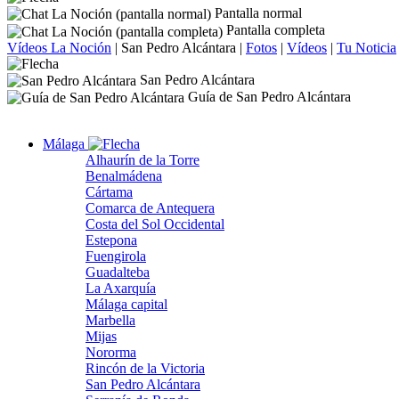
Pantalla normal
Pantalla completa
Vídeos La Noción
|
San Pedro Alcántara
|
Fotos
|
Vídeos
|
Tu Noticia
San Pedro Alcántara
Guía de San Pedro Alcántara
Málaga
Alhaurín de la Torre
Benalmádena
Cártama
Comarca de Antequera
Costa del Sol Occidental
Estepona
Fuengirola
Guadalteba
La Axarquía
Málaga capital
Marbella
Mijas
Nororma
Rincón de la Victoria
San Pedro Alcántara