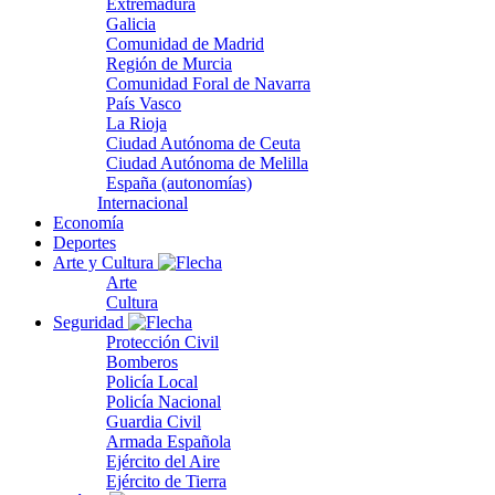
Extremadura
Galicia
Comunidad de Madrid
Región de Murcia
Comunidad Foral de Navarra
País Vasco
La Rioja
Ciudad Autónoma de Ceuta
Ciudad Autónoma de Melilla
España (autonomías)
Internacional
Economía
Deportes
Arte y Cultura
Arte
Cultura
Seguridad
Protección Civil
Bomberos
Policía Local
Policía Nacional
Guardia Civil
Armada Española
Ejército del Aire
Ejército de Tierra