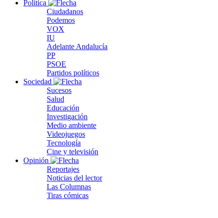
Política
Ciudadanos
Podemos
VOX
IU
Adelante Andalucía
PP
PSOE
Partidos políticos
Sociedad
Sucesos
Salud
Educación
Investigación
Medio ambiente
Videojuegos
Tecnología
Cine y televisión
Opinión
Reportajes
Noticias del lector
Las Columnas
Tiras cómicas