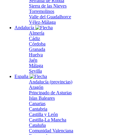
Serranía de Ronda
Sierra de las Nieves
Torremolinos
Valle del Guadalhorce
Vélez-Málaga
Andalucía
Almería
Cádiz
Córdoba
Granada
Huelva
Jaén
Málaga
Sevilla
España
Andalucía (provincias)
Aragón
Principado de Asturias
Islas Baleares
Canarias
Cantabria
Castilla y León
Castilla-La Mancha
Cataluña
Comunidad Valenciana