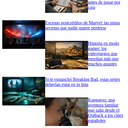
antes de pasar por
caja
Escenas postcréditos de Marvel: las pistas
secretas que nadie quiere perderse
Historia en modo
gamer: los
videojuegos que
enseñan más que
muchos apuntes
Si te enganchó Breaking Bad, estas series
deberían estar en tu lista
Kangaroo: una
aventura familiar
que salta desde el
Outback a los cines
españoles