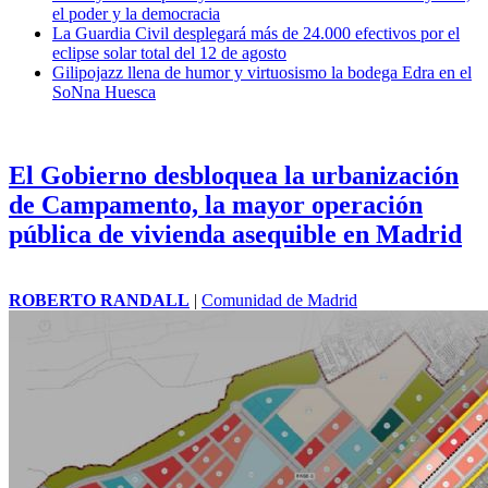
el poder y la democracia
La Guardia Civil desplegará más de 24.000 efectivos por el
eclipse solar total del 12 de agosto
Gilipojazz llena de humor y virtuosismo la bodega Edra en el
SoNna Huesca
El Gobierno desbloquea la urbanización
de Campamento, la mayor operación
pública de vivienda asequible en Madrid
ROBERTO RANDALL
|
Comunidad de Madrid