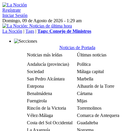
Regístrate
Iniciar Sesión
Domingo, 09 de Agosto de 2026 - 1:29 am
La Noción
|
Tags
|
Tags: Consejo de Ministros
Noticias de Portada
Noticias más leídas
Últimas noticias
Andalucía (provincias)
Política
Sociedad
Málaga capital
San Pedro Alcántara
Marbella
Estepona
Alhaurín de la Torre
Benalmádena
Cártama
Fuengirola
Mijas
Rincón de la Victoria
Torremolinos
Vélez-Málaga
Comarca de Antequera
Costa del Sol Occidental
Guadalteba
La Axarquía
Nororma