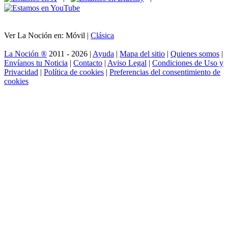
Ver La Noción en: Móvil |
Clásica
La Noción ®
2011 - 2026 |
Ayuda
|
Mapa del sitio
|
Quienes somos
|
Envíanos tu Noticia
|
Contacto
|
Aviso Legal
|
Condiciones de Uso y
Privacidad
|
Política de cookies
|
Preferencias del consentimiento de
cookies