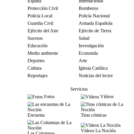
España
Internacional
Protección Civil
Bomberos
Policía Local
Policía Nacional
Guardia Civil
Armada Española
Ejército del Aire
Ejército de Tierra
Sucesos
Salud
Educación
Investigación
Medio ambiente
Economía
Deportes
Arte
Cultura
Iglesia Católica
Reportajes
Noticias del lector
Servicios
Fotos
Vídeos
Encuesta
Tiras cómicas
Vídeos La Noción
Las Columnas