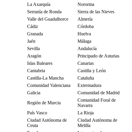
La Axarquía
Nororma
Serranía de Ronda
Sierra de las Nieves
Valle del Guadalhorce
Almería
Cádiz
Córdoba
Granada
Huelva
Jaén
Málaga
Sevilla
Andalucía
Aragón
Principado de Asturias
Islas Baleares
Canarias
Cantabria
Castilla y León
Castilla-La Mancha
Cataluña
Comunidad Valenciana
Extremadura
Galicia
Comunidad de Madrid
Comunidad Foral de
Región de Murcia
Navarra
País Vasco
La Rioja
Ciudad Autónoma de
Ciudad Autónoma de
Ceuta
Melilla