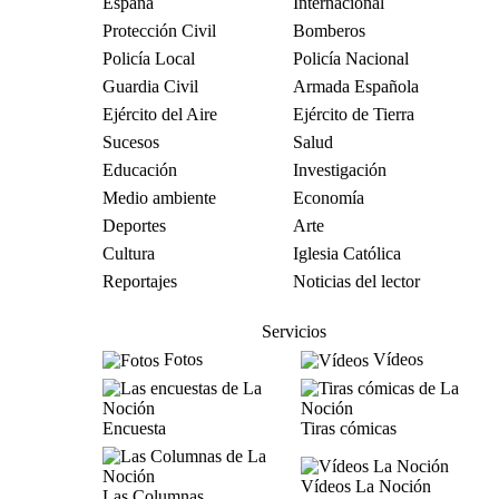
España
Internacional
Protección Civil
Bomberos
Policía Local
Policía Nacional
Guardia Civil
Armada Española
Ejército del Aire
Ejército de Tierra
Sucesos
Salud
Educación
Investigación
Medio ambiente
Economía
Deportes
Arte
Cultura
Iglesia Católica
Reportajes
Noticias del lector
Servicios
Fotos
Vídeos
Encuesta
Tiras cómicas
Vídeos La Noción
Las Columnas