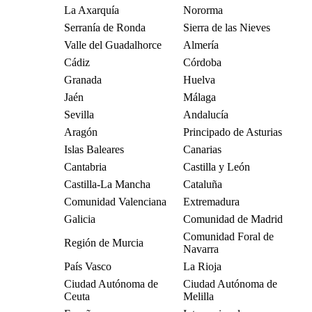
La Axarquía
Nororma
Serranía de Ronda
Sierra de las Nieves
Valle del Guadalhorce
Almería
Cádiz
Córdoba
Granada
Huelva
Jaén
Málaga
Sevilla
Andalucía
Aragón
Principado de Asturias
Islas Baleares
Canarias
Cantabria
Castilla y León
Castilla-La Mancha
Cataluña
Comunidad Valenciana
Extremadura
Galicia
Comunidad de Madrid
Comunidad Foral de
Región de Murcia
Navarra
País Vasco
La Rioja
Ciudad Autónoma de
Ciudad Autónoma de
Ceuta
Melilla