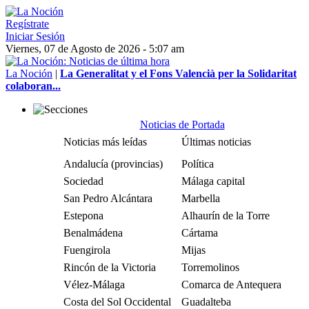
Regístrate
Iniciar Sesión
Viernes, 07 de Agosto de 2026 - 5:07 am
La Noción
|
La Generalitat y el Fons Valencià per la Solidaritat
colaboran...
Noticias de Portada
Noticias más leídas
Últimas noticias
Andalucía (provincias)
Política
Sociedad
Málaga capital
San Pedro Alcántara
Marbella
Estepona
Alhaurín de la Torre
Benalmádena
Cártama
Fuengirola
Mijas
Rincón de la Victoria
Torremolinos
Vélez-Málaga
Comarca de Antequera
Costa del Sol Occidental
Guadalteba