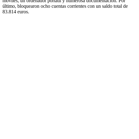
móviles, un ordenador portátil y numerosa documentación. Por
último, bloquearon ocho cuentas corrientes con un saldo total de
83.814 euros.