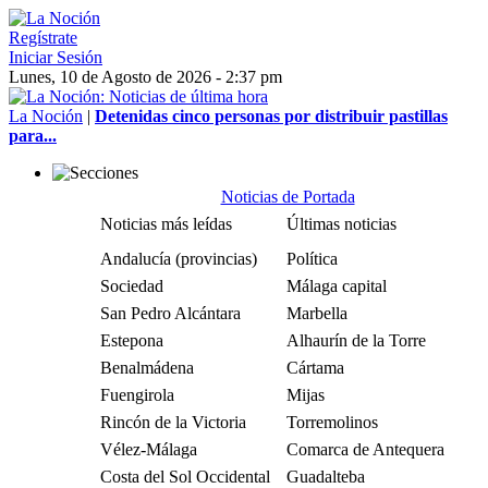
Regístrate
Iniciar Sesión
Lunes, 10 de Agosto de 2026 - 2:37 pm
La Noción
|
Detenidas cinco personas por distribuir pastillas
para...
Noticias de Portada
Noticias más leídas
Últimas noticias
Andalucía (provincias)
Política
Sociedad
Málaga capital
San Pedro Alcántara
Marbella
Estepona
Alhaurín de la Torre
Benalmádena
Cártama
Fuengirola
Mijas
Rincón de la Victoria
Torremolinos
Vélez-Málaga
Comarca de Antequera
Costa del Sol Occidental
Guadalteba