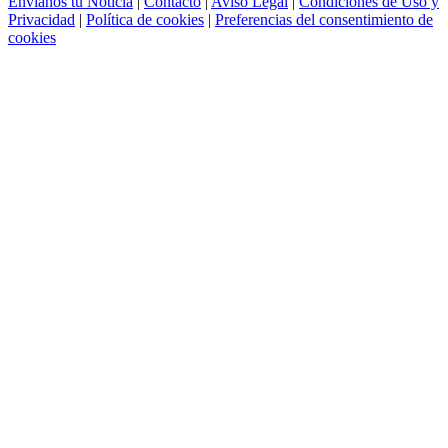
Envíanos tu Noticia
|
Contacto
|
Aviso Legal
|
Condiciones de Uso y
Privacidad
|
Política de cookies
|
Preferencias del consentimiento de
cookies