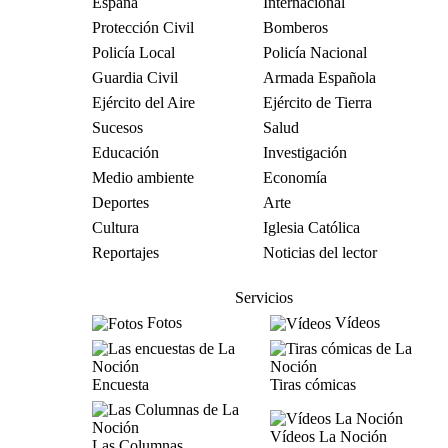
España
Internacional
Protección Civil
Bomberos
Policía Local
Policía Nacional
Guardia Civil
Armada Española
Ejército del Aire
Ejército de Tierra
Sucesos
Salud
Educación
Investigación
Medio ambiente
Economía
Deportes
Arte
Cultura
Iglesia Católica
Reportajes
Noticias del lector
Servicios
Fotos
Vídeos
Encuesta
Tiras cómicas
Vídeos La Noción
Las Columnas