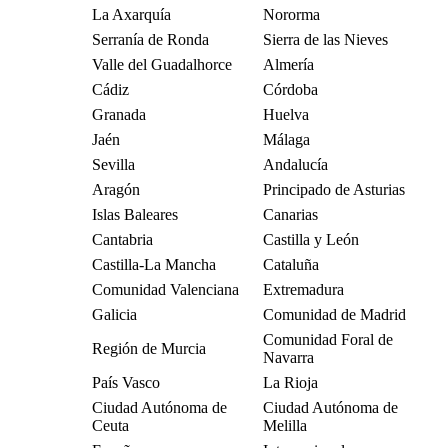
La Axarquía
Nororma
Serranía de Ronda
Sierra de las Nieves
Valle del Guadalhorce
Almería
Cádiz
Córdoba
Granada
Huelva
Jaén
Málaga
Sevilla
Andalucía
Aragón
Principado de Asturias
Islas Baleares
Canarias
Cantabria
Castilla y León
Castilla-La Mancha
Cataluña
Comunidad Valenciana
Extremadura
Galicia
Comunidad de Madrid
Comunidad Foral de
Región de Murcia
Navarra
País Vasco
La Rioja
Ciudad Autónoma de
Ciudad Autónoma de
Ceuta
Melilla