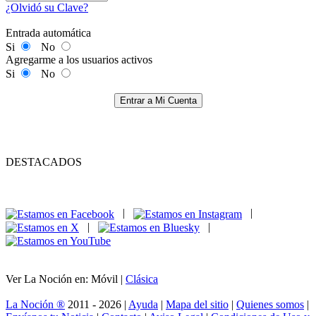
¿Olvidó su Clave?
Entrada automática
Si
No
Agregarme a los usuarios activos
Si
No
Entrar a Mi Cuenta
DESTACADOS
|
|
|
|
Ver La Noción en: Móvil |
Clásica
La Noción ®
2011 - 2026 |
Ayuda
|
Mapa del sitio
|
Quienes somos
|