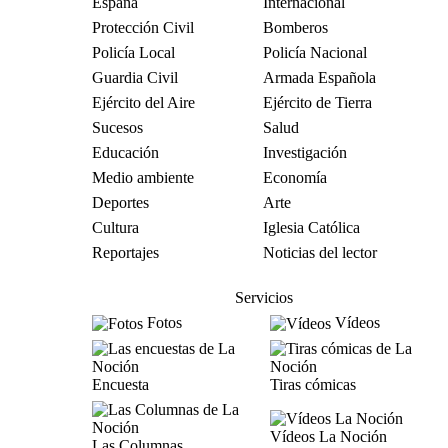
España
Internacional
Protección Civil
Bomberos
Policía Local
Policía Nacional
Guardia Civil
Armada Española
Ejército del Aire
Ejército de Tierra
Sucesos
Salud
Educación
Investigación
Medio ambiente
Economía
Deportes
Arte
Cultura
Iglesia Católica
Reportajes
Noticias del lector
Servicios
Fotos
Vídeos
Encuesta
Tiras cómicas
Vídeos La Noción
Las Columnas