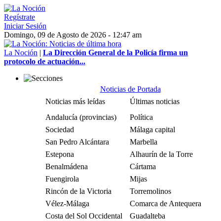
Regístrate
Iniciar Sesión
Domingo, 09 de Agosto de 2026 - 12:47 am
La Noción
|
La Dirección General de la Policía firma un
protocolo de actuación...
Noticias de Portada
Noticias más leídas
Últimas noticias
Andalucía (provincias)
Política
Sociedad
Málaga capital
San Pedro Alcántara
Marbella
Estepona
Alhaurín de la Torre
Benalmádena
Cártama
Fuengirola
Mijas
Rincón de la Victoria
Torremolinos
Vélez-Málaga
Comarca de Antequera
Costa del Sol Occidental
Guadalteba