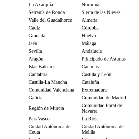
La Axarquía
Nororma
Serranía de Ronda
Sierra de las Nieves
Valle del Guadalhorce
Almería
Cádiz
Córdoba
Granada
Huelva
Jaén
Málaga
Sevilla
Andalucía
Aragón
Principado de Asturias
Islas Baleares
Canarias
Cantabria
Castilla y León
Castilla-La Mancha
Cataluña
Comunidad Valenciana
Extremadura
Galicia
Comunidad de Madrid
Comunidad Foral de
Región de Murcia
Navarra
País Vasco
La Rioja
Ciudad Autónoma de
Ciudad Autónoma de
Ceuta
Melilla