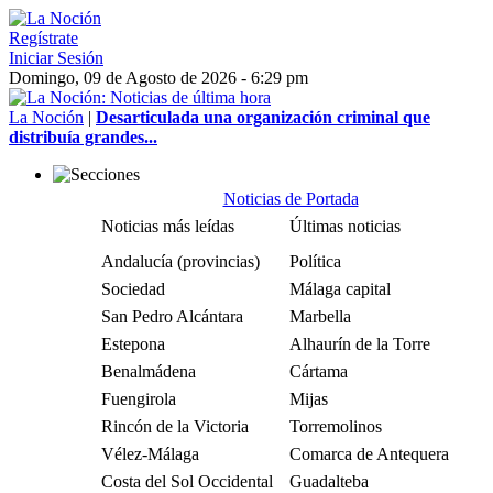
Regístrate
Iniciar Sesión
Domingo, 09 de Agosto de 2026 - 6:29 pm
La Noción
|
Desarticulada una organización criminal que
distribuía grandes...
Noticias de Portada
Noticias más leídas
Últimas noticias
Andalucía (provincias)
Política
Sociedad
Málaga capital
San Pedro Alcántara
Marbella
Estepona
Alhaurín de la Torre
Benalmádena
Cártama
Fuengirola
Mijas
Rincón de la Victoria
Torremolinos
Vélez-Málaga
Comarca de Antequera
Costa del Sol Occidental
Guadalteba