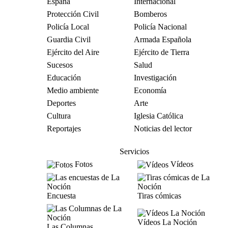
España
Internacional
Protección Civil
Bomberos
Policía Local
Policía Nacional
Guardia Civil
Armada Española
Ejército del Aire
Ejército de Tierra
Sucesos
Salud
Educación
Investigación
Medio ambiente
Economía
Deportes
Arte
Cultura
Iglesia Católica
Reportajes
Noticias del lector
Servicios
Fotos
Vídeos
Encuesta
Tiras cómicas
Vídeos La Noción
Las Columnas