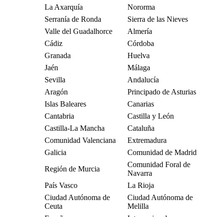
La Axarquía
Nororma
Serranía de Ronda
Sierra de las Nieves
Valle del Guadalhorce
Almería
Cádiz
Córdoba
Granada
Huelva
Jaén
Málaga
Sevilla
Andalucía
Aragón
Principado de Asturias
Islas Baleares
Canarias
Cantabria
Castilla y León
Castilla-La Mancha
Cataluña
Comunidad Valenciana
Extremadura
Galicia
Comunidad de Madrid
Comunidad Foral de
Región de Murcia
Navarra
País Vasco
La Rioja
Ciudad Autónoma de
Ciudad Autónoma de
Ceuta
Melilla