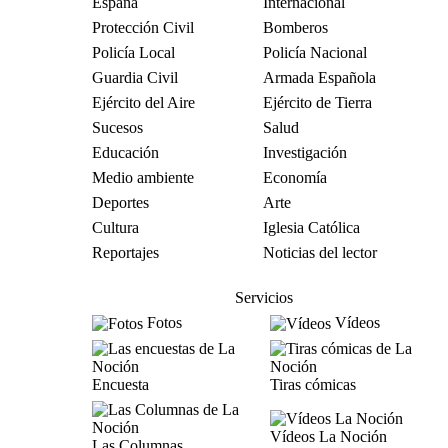
España
Internacional
Protección Civil
Bomberos
Policía Local
Policía Nacional
Guardia Civil
Armada Española
Ejército del Aire
Ejército de Tierra
Sucesos
Salud
Educación
Investigación
Medio ambiente
Economía
Deportes
Arte
Cultura
Iglesia Católica
Reportajes
Noticias del lector
Servicios
Fotos
Vídeos
Encuesta
Tiras cómicas
Vídeos La Noción
Las Columnas