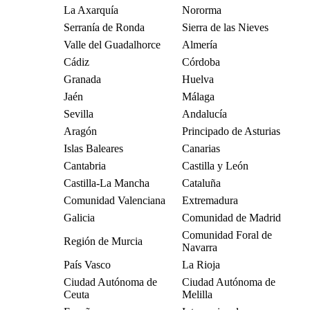
La Axarquía
Nororma
Serranía de Ronda
Sierra de las Nieves
Valle del Guadalhorce
Almería
Cádiz
Córdoba
Granada
Huelva
Jaén
Málaga
Sevilla
Andalucía
Aragón
Principado de Asturias
Islas Baleares
Canarias
Cantabria
Castilla y León
Castilla-La Mancha
Cataluña
Comunidad Valenciana
Extremadura
Galicia
Comunidad de Madrid
Comunidad Foral de
Región de Murcia
Navarra
País Vasco
La Rioja
Ciudad Autónoma de
Ciudad Autónoma de
Ceuta
Melilla