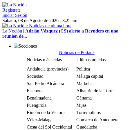
Regístrate
Iniciar Sesión
Sábado, 08 de Agosto de 2026 - 8:25 am
La Noción
|
Adrián Vázquez (CS) alerta a Reynders en una
reunión de...
Noticias de Portada
Noticias más leídas
Últimas noticias
Andalucía (provincias)
Política
Sociedad
Málaga capital
San Pedro Alcántara
Marbella
Estepona
Alhaurín de la Torre
Benalmádena
Cártama
Fuengirola
Mijas
Rincón de la Victoria
Torremolinos
Vélez-Málaga
Comarca de Antequera
Costa del Sol Occidental
Guadalteba