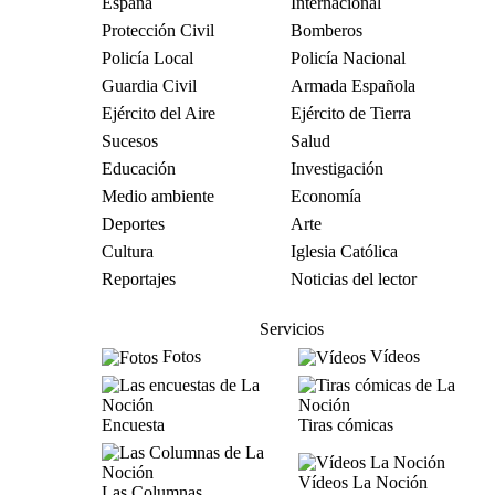
España
Internacional
Protección Civil
Bomberos
Policía Local
Policía Nacional
Guardia Civil
Armada Española
Ejército del Aire
Ejército de Tierra
Sucesos
Salud
Educación
Investigación
Medio ambiente
Economía
Deportes
Arte
Cultura
Iglesia Católica
Reportajes
Noticias del lector
Servicios
Fotos
Vídeos
Encuesta
Tiras cómicas
Vídeos La Noción
Las Columnas