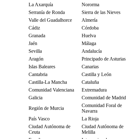
La Axarquía
Nororma
Serranía de Ronda
Sierra de las Nieves
Valle del Guadalhorce
Almería
Cádiz
Córdoba
Granada
Huelva
Jaén
Málaga
Sevilla
Andalucía
Aragón
Principado de Asturias
Islas Baleares
Canarias
Cantabria
Castilla y León
Castilla-La Mancha
Cataluña
Comunidad Valenciana
Extremadura
Galicia
Comunidad de Madrid
Comunidad Foral de
Región de Murcia
Navarra
País Vasco
La Rioja
Ciudad Autónoma de
Ciudad Autónoma de
Ceuta
Melilla