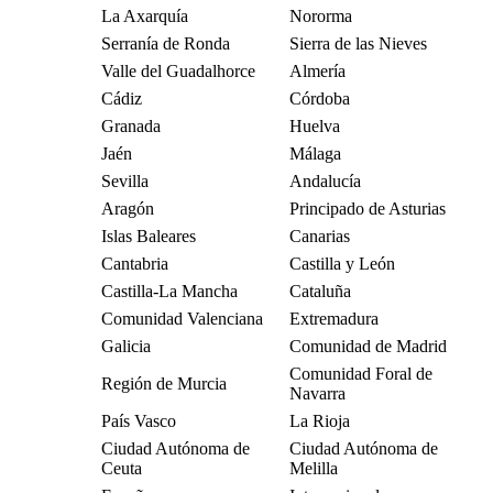
La Axarquía
Nororma
Serranía de Ronda
Sierra de las Nieves
Valle del Guadalhorce
Almería
Cádiz
Córdoba
Granada
Huelva
Jaén
Málaga
Sevilla
Andalucía
Aragón
Principado de Asturias
Islas Baleares
Canarias
Cantabria
Castilla y León
Castilla-La Mancha
Cataluña
Comunidad Valenciana
Extremadura
Galicia
Comunidad de Madrid
Comunidad Foral de
Región de Murcia
Navarra
País Vasco
La Rioja
Ciudad Autónoma de
Ciudad Autónoma de
Ceuta
Melilla