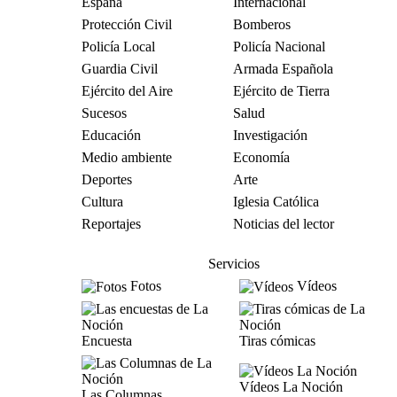
España
Internacional
Protección Civil
Bomberos
Policía Local
Policía Nacional
Guardia Civil
Armada Española
Ejército del Aire
Ejército de Tierra
Sucesos
Salud
Educación
Investigación
Medio ambiente
Economía
Deportes
Arte
Cultura
Iglesia Católica
Reportajes
Noticias del lector
Servicios
Fotos
Vídeos
Encuesta
Tiras cómicas
Vídeos La Noción
Las Columnas