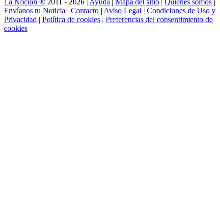
La Noción ®
2011 - 2026 |
Ayuda
|
Mapa del sitio
|
Quienes somos
|
Envíanos tu Noticia
|
Contacto
|
Aviso Legal
|
Condiciones de Uso y
Privacidad
|
Política de cookies
|
Preferencias del consentimiento de
cookies