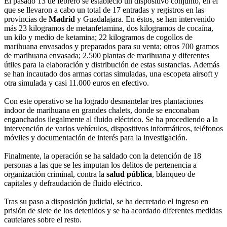
El pasado 13 de febrero se estableció un dispositivo conjunto, en el
que se llevaron a cabo un total de 17 entradas y registros en las
provincias de
Madrid
y Guadalajara. En éstos, se han intervenido
más 23 kilogramos de metanfetamina, dos kilogramos de cocaína,
un kilo y medio de ketamina; 22 kilogramos de cogollos de
marihuana envasados y preparados para su venta; otros 700 gramos
de marihuana envasada; 2.500 plantas de marihuana y diferentes
útiles para la elaboración y distribución de estas sustancias. Además
se han incautado dos armas cortas simuladas, una escopeta airsoft y
otra simulada y casi 11.000 euros en efectivo.
Con este operativo se ha logrado desmantelar tres plantaciones
indoor de marihuana en grandes chalets, donde se enconaban
enganchados ilegalmente al fluido eléctrico. Se ha procediendo a la
intervención de varios vehículos, dispositivos informáticos, teléfonos
móviles y documentación de interés para la investigación.
Finalmente, la operación se ha saldado con la detención de 18
personas a las que se les imputan los delitos de pertenencia a
organización criminal, contra la
salud pública
, blanqueo de
capitales y defraudación de fluido eléctrico.
Tras su paso a disposición judicial, se ha decretado el ingreso en
prisión de siete de los detenidos y se ha acordado diferentes medidas
cautelares sobre el resto.