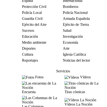
España
Internacional
Protección Civil
Bomberos
Policía Local
Policía Nacional
Guardia Civil
Armada Española
Ejército del Aire
Ejército de Tierra
Sucesos
Salud
Educación
Investigación
Medio ambiente
Economía
Deportes
Arte
Cultura
Iglesia Católica
Reportajes
Noticias del lector
Servicios
Fotos
Vídeos
Encuesta
Tiras cómicas
Vídeos La Noción
Las Columnas