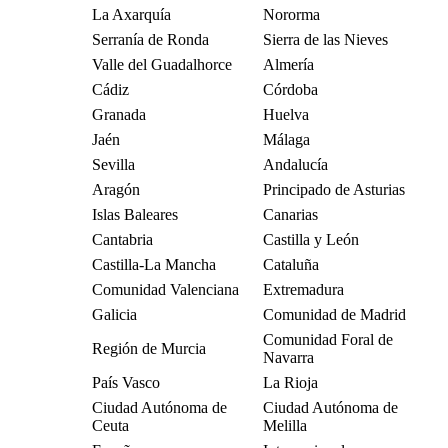
La Axarquía
Nororma
Serranía de Ronda
Sierra de las Nieves
Valle del Guadalhorce
Almería
Cádiz
Córdoba
Granada
Huelva
Jaén
Málaga
Sevilla
Andalucía
Aragón
Principado de Asturias
Islas Baleares
Canarias
Cantabria
Castilla y León
Castilla-La Mancha
Cataluña
Comunidad Valenciana
Extremadura
Galicia
Comunidad de Madrid
Comunidad Foral de
Región de Murcia
Navarra
País Vasco
La Rioja
Ciudad Autónoma de
Ciudad Autónoma de
Ceuta
Melilla