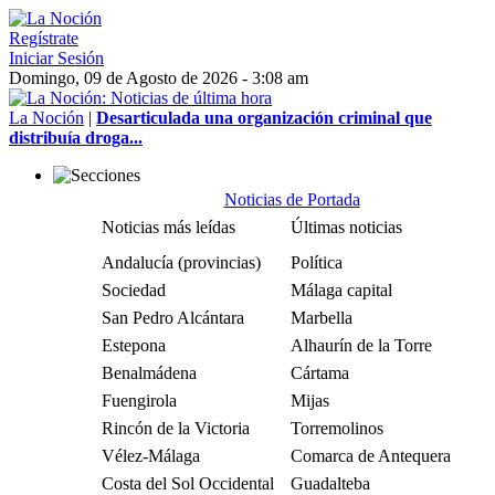
Regístrate
Iniciar Sesión
Domingo, 09 de Agosto de 2026 - 3:08 am
La Noción
|
Desarticulada una organización criminal que
distribuía droga...
Noticias de Portada
Noticias más leídas
Últimas noticias
Andalucía (provincias)
Política
Sociedad
Málaga capital
San Pedro Alcántara
Marbella
Estepona
Alhaurín de la Torre
Benalmádena
Cártama
Fuengirola
Mijas
Rincón de la Victoria
Torremolinos
Vélez-Málaga
Comarca de Antequera
Costa del Sol Occidental
Guadalteba