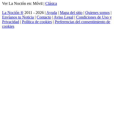
Ver La Noción en: Móvil |
Clásica
La Noción ®
2011 - 2026 |
Ayuda
|
Mapa del sitio
|
Quienes somos
|
Envíanos tu Noticia
|
Contacto
|
Aviso Legal
|
Condiciones de Uso y
Privacidad
|
Política de cookies
|
Preferencias del consentimiento de
cookies