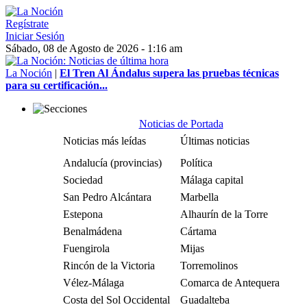
Regístrate
Iniciar Sesión
Sábado, 08 de Agosto de 2026 - 1:16 am
La Noción
|
El Tren Al Ándalus supera las pruebas técnicas
para su certificación...
Noticias de Portada
Noticias más leídas
Últimas noticias
Andalucía (provincias)
Política
Sociedad
Málaga capital
San Pedro Alcántara
Marbella
Estepona
Alhaurín de la Torre
Benalmádena
Cártama
Fuengirola
Mijas
Rincón de la Victoria
Torremolinos
Vélez-Málaga
Comarca de Antequera
Costa del Sol Occidental
Guadalteba