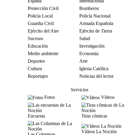
España
Internacional
Protección Civil
Bomberos
Policía Local
Policía Nacional
Guardia Civil
Armada Española
Ejército del Aire
Ejército de Tierra
Sucesos
Salud
Educación
Investigación
Medio ambiente
Economía
Deportes
Arte
Cultura
Iglesia Católica
Reportajes
Noticias del lector
Servicios
Fotos
Vídeos
Encuesta
Tiras cómicas
Vídeos La Noción
Las Columnas