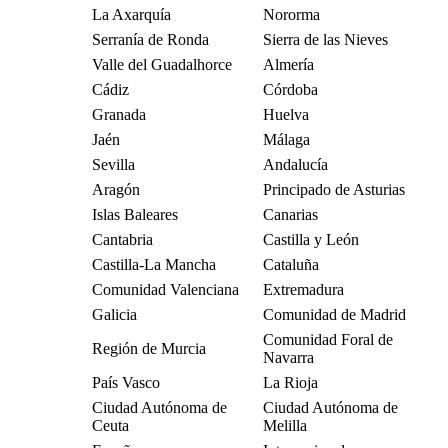
La Axarquía
Nororma
Serranía de Ronda
Sierra de las Nieves
Valle del Guadalhorce
Almería
Cádiz
Córdoba
Granada
Huelva
Jaén
Málaga
Sevilla
Andalucía
Aragón
Principado de Asturias
Islas Baleares
Canarias
Cantabria
Castilla y León
Castilla-La Mancha
Cataluña
Comunidad Valenciana
Extremadura
Galicia
Comunidad de Madrid
Comunidad Foral de
Región de Murcia
Navarra
País Vasco
La Rioja
Ciudad Autónoma de
Ciudad Autónoma de
Ceuta
Melilla