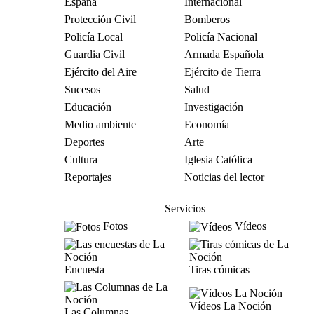
España
Internacional
Protección Civil
Bomberos
Policía Local
Policía Nacional
Guardia Civil
Armada Española
Ejército del Aire
Ejército de Tierra
Sucesos
Salud
Educación
Investigación
Medio ambiente
Economía
Deportes
Arte
Cultura
Iglesia Católica
Reportajes
Noticias del lector
Servicios
Fotos
Vídeos
Encuesta
Tiras cómicas
Vídeos La Noción
Las Columnas