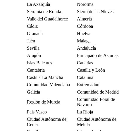
La Axarquía
Nororma
Serranía de Ronda
Sierra de las Nieves
Valle del Guadalhorce
Almería
Cádiz
Córdoba
Granada
Huelva
Jaén
Málaga
Sevilla
Andalucía
Aragón
Principado de Asturias
Islas Baleares
Canarias
Cantabria
Castilla y León
Castilla-La Mancha
Cataluña
Comunidad Valenciana
Extremadura
Galicia
Comunidad de Madrid
Comunidad Foral de
Región de Murcia
Navarra
País Vasco
La Rioja
Ciudad Autónoma de
Ciudad Autónoma de
Ceuta
Melilla