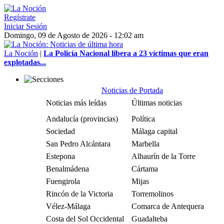
Regístrate
Iniciar Sesión
Domingo, 09 de Agosto de 2026 - 12:02 am
La Noción
|
La Policía Nacional libera a 23 víctimas que eran
explotadas...
Noticias de Portada
Noticias más leídas
Últimas noticias
Andalucía (provincias)
Política
Sociedad
Málaga capital
San Pedro Alcántara
Marbella
Estepona
Alhaurín de la Torre
Benalmádena
Cártama
Fuengirola
Mijas
Rincón de la Victoria
Torremolinos
Vélez-Málaga
Comarca de Antequera
Costa del Sol Occidental
Guadalteba