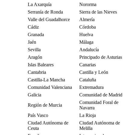
La Axarquía
Nororma
Serranía de Ronda
Sierra de las Nieves
Valle del Guadalhorce
Almería
Cádiz
Córdoba
Granada
Huelva
Jaén
Málaga
Sevilla
Andalucía
Aragón
Principado de Asturias
Islas Baleares
Canarias
Cantabria
Castilla y León
Castilla-La Mancha
Cataluña
Comunidad Valenciana
Extremadura
Galicia
Comunidad de Madrid
Comunidad Foral de
Región de Murcia
Navarra
País Vasco
La Rioja
Ciudad Autónoma de
Ciudad Autónoma de
Ceuta
Melilla