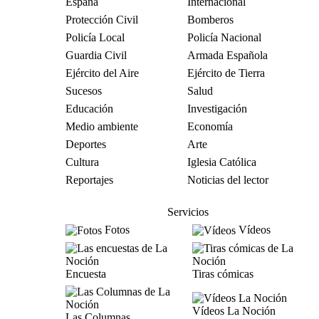
España
Internacional
Protección Civil
Bomberos
Policía Local
Policía Nacional
Guardia Civil
Armada Española
Ejército del Aire
Ejército de Tierra
Sucesos
Salud
Educación
Investigación
Medio ambiente
Economía
Deportes
Arte
Cultura
Iglesia Católica
Reportajes
Noticias del lector
Servicios
Fotos
Vídeos
Encuesta
Tiras cómicas
Vídeos La Noción
Las Columnas