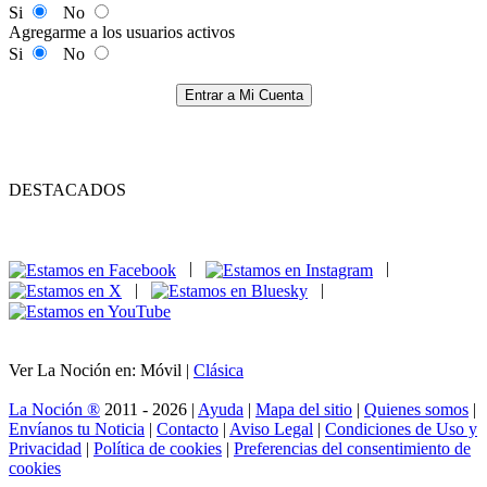
Si
No
Agregarme a los usuarios activos
Si
No
Entrar a Mi Cuenta
DESTACADOS
|
|
|
|
Ver La Noción en: Móvil |
Clásica
La Noción ®
2011 - 2026 |
Ayuda
|
Mapa del sitio
|
Quienes somos
|
Envíanos tu Noticia
|
Contacto
|
Aviso Legal
|
Condiciones de Uso y
Privacidad
|
Política de cookies
|
Preferencias del consentimiento de
cookies