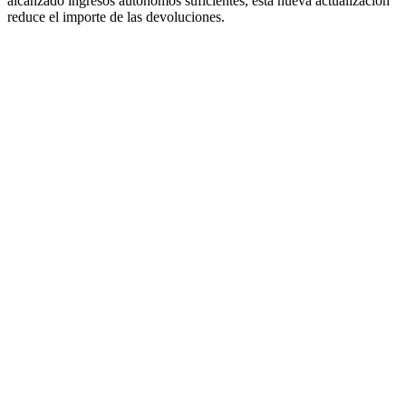
alcanzado ingresos autónomos suficientes, esta nueva actualización
reduce el importe de las devoluciones.