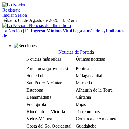
Regístrate
Iniciar Sesión
Sábado, 08 de Agosto de 2026 - 3:52 am
La Noción
|
El Ingreso Mínimo Vital llega a más de 2,3 millones
de...
Noticias de Portada
Noticias más leídas
Últimas noticias
Andalucía (provincias)
Política
Sociedad
Málaga capital
San Pedro Alcántara
Marbella
Estepona
Alhaurín de la Torre
Benalmádena
Cártama
Fuengirola
Mijas
Rincón de la Victoria
Torremolinos
Vélez-Málaga
Comarca de Antequera
Costa del Sol Occidental
Guadalteba