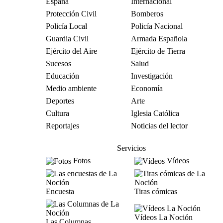
España
Internacional
Protección Civil
Bomberos
Policía Local
Policía Nacional
Guardia Civil
Armada Española
Ejército del Aire
Ejército de Tierra
Sucesos
Salud
Educación
Investigación
Medio ambiente
Economía
Deportes
Arte
Cultura
Iglesia Católica
Reportajes
Noticias del lector
Servicios
Fotos
Vídeos
Encuesta
Tiras cómicas
Vídeos La Noción
Las Columnas