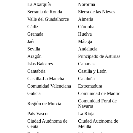
La Axarquía
Nororma
Serranía de Ronda
Sierra de las Nieves
Valle del Guadalhorce
Almería
Cádiz
Córdoba
Granada
Huelva
Jaén
Málaga
Sevilla
Andalucía
Aragón
Principado de Asturias
Islas Baleares
Canarias
Cantabria
Castilla y León
Castilla-La Mancha
Cataluña
Comunidad Valenciana
Extremadura
Galicia
Comunidad de Madrid
Comunidad Foral de
Región de Murcia
Navarra
País Vasco
La Rioja
Ciudad Autónoma de
Ciudad Autónoma de
Ceuta
Melilla