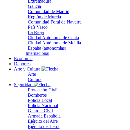
Extremadura
Galicia
Comunidad de Madrid
Región de Murcia
Comunidad Foral de Navarra
País Vasco
La Rioja
Ciudad Autónoma de Ceuta
Ciudad Autónoma de Melilla
España (autonomías)
Internacional
Economía
Deportes
Arte y Cultura
Arte
Cultura
Seguridad
Protección Civil
Bomberos
Policía Local
Policía Nacional
Guardia Civil
Armada Española
Ejército del Aire
Ejército de Tierra