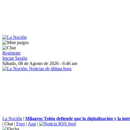
Regístrate
Iniciar Sesión
Sábado, 08 de Agosto de 2026 - 6:46 am
La Noción
|
Milagros Tolón defiende que la digitalización y la intel
|
Chat
|
Foro
|
App
|