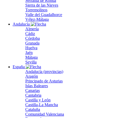
Serranía de Ronda
Sierra de las Nieves
Torremolinos
Valle del Guadalhorce
Vélez-Málaga
Andalucía
Almería
Cádiz
Córdoba
Granada
Huelva
Jaén
Málaga
Sevilla
España
Andalucía (provincias)
Aragón
Principado de Asturias
Islas Baleares
Canarias
Cantabria
Castilla y León
Castilla-La Mancha
Cataluña
Comunidad Valenciana