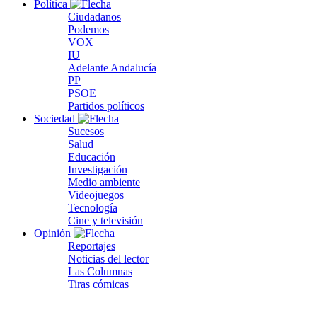
Política
Ciudadanos
Podemos
VOX
IU
Adelante Andalucía
PP
PSOE
Partidos políticos
Sociedad
Sucesos
Salud
Educación
Investigación
Medio ambiente
Videojuegos
Tecnología
Cine y televisión
Opinión
Reportajes
Noticias del lector
Las Columnas
Tiras cómicas