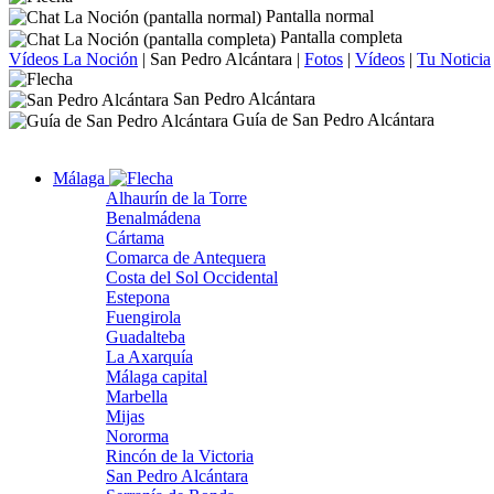
Pantalla normal
Pantalla completa
Vídeos La Noción
|
San Pedro Alcántara
|
Fotos
|
Vídeos
|
Tu Noticia
San Pedro Alcántara
Guía de San Pedro Alcántara
Málaga
Alhaurín de la Torre
Benalmádena
Cártama
Comarca de Antequera
Costa del Sol Occidental
Estepona
Fuengirola
Guadalteba
La Axarquía
Málaga capital
Marbella
Mijas
Nororma
Rincón de la Victoria
San Pedro Alcántara