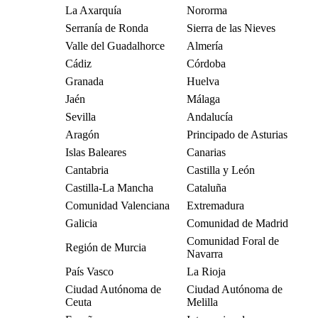
La Axarquía
Nororma
Serranía de Ronda
Sierra de las Nieves
Valle del Guadalhorce
Almería
Cádiz
Córdoba
Granada
Huelva
Jaén
Málaga
Sevilla
Andalucía
Aragón
Principado de Asturias
Islas Baleares
Canarias
Cantabria
Castilla y León
Castilla-La Mancha
Cataluña
Comunidad Valenciana
Extremadura
Galicia
Comunidad de Madrid
Comunidad Foral de
Región de Murcia
Navarra
País Vasco
La Rioja
Ciudad Autónoma de
Ciudad Autónoma de
Ceuta
Melilla