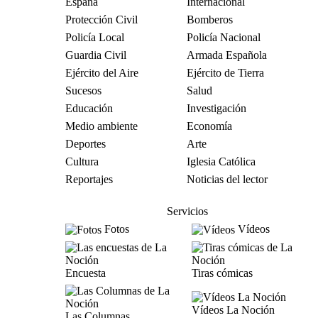
España
Internacional
Protección Civil
Bomberos
Policía Local
Policía Nacional
Guardia Civil
Armada Española
Ejército del Aire
Ejército de Tierra
Sucesos
Salud
Educación
Investigación
Medio ambiente
Economía
Deportes
Arte
Cultura
Iglesia Católica
Reportajes
Noticias del lector
Servicios
Fotos
Vídeos
Encuesta
Tiras cómicas
Vídeos La Noción
Las Columnas