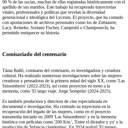
90 % de las socias, muchas de ellas registradas históricamente con el
apellido de sus maridos. Este trabajo ha recuperado trayectorias
vitales, profesionales y políticas que revelan la diversidad
generacional e ideológica del Lyceum. El proyecto, que ha contado
con aportaciones de archivos personales como los de Zubiaurre,
Lacy, Reineke, Soriano Fischer, Camprubí o Champourcín, ha
permitido enriquecer su historia.
Comisariado del centenario
Tània Balló, comisaria del centenario, es investigadora y creadora
cultural. Ha realizado numerosas investigaciones sobre las mujeres
creadoras y pensadoras de la primera mitad del siglo XX, como 'Las
Sinsombrero' (2022-2023), así como proyectos en torno a la
memoria, como 'El largo viaje. Jorge Semprún' (2024-2025).
Es también productora y directora de cine especializada en
documental e investigación. Ha centrado su trayectoria en la
recuperación del legado de las mujeres, como en el proyecto
transmedia iniciado en 2009 'Las Sinsombrero' y en la memoria
histórica con películas como '200 Km.', 'Entre el dictador y yo' y la
producción de 'Infancia clandestina'. En 2024 realizó 'El museo