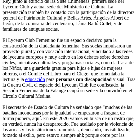
Rey, junto al edificio de las Siete Chimeneas, primera sede del
Lyceum Club y actual sede del Ministerio de Cultura. La
presentación también ha contado con la participación de la directora
general de Patrimonio Cultural y Bellas Artes, Ángeles Albert de
León, de la comisaria del centenario, Tània Balló Collet, y de
familiares de antiguas socias.
El Lyceum Club Femenino fue un espacio decisivo para la
construcción de la ciudadanía femenina. Sus socias impulsaron un
proyecto plural y con vocación internacional, vinculado a las redes
de lyceums europeos y muy activo en los debates sobre derechos
civiles, iniciativas culturales y programas sociales, como la Casa de
los Niños, una guardería gratuita para hijos e hijas de mujeres
obreras, o el Comité del Libro para el Ciego, que fomentaba la
lectura y la
educación
para
personas con discapacidad
visual. Tras
la Guerra Civil, el espacio del Lyceum Club fue confiscado, la
Sección Femenina de la Falange ocupó su sede y la convirtió en el
Círculo Cultural Medina.
El secretario de Estado de Cultura ha señalado que "muchas de las
batallas inconclusas por la igualdad se empezaron a fraguar, de
forma pionera, aquí. En este 2026 vamos en busca de un rastro que,
en verdad, nunca ha desaparecido. Fue acallado por la violencia de
las armas y las instituciones franquistas, denostado, invisibilizado,
forzado al exilio, pero estuvo siempre ahí; porque corre por las