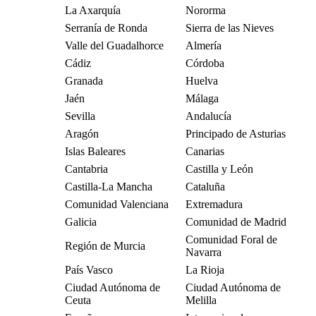
La Axarquía
Nororma
Serranía de Ronda
Sierra de las Nieves
Valle del Guadalhorce
Almería
Cádiz
Córdoba
Granada
Huelva
Jaén
Málaga
Sevilla
Andalucía
Aragón
Principado de Asturias
Islas Baleares
Canarias
Cantabria
Castilla y León
Castilla-La Mancha
Cataluña
Comunidad Valenciana
Extremadura
Galicia
Comunidad de Madrid
Comunidad Foral de
Región de Murcia
Navarra
País Vasco
La Rioja
Ciudad Autónoma de
Ciudad Autónoma de
Ceuta
Melilla