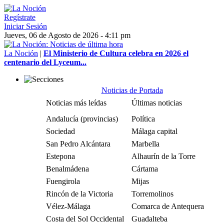
Regístrate
Iniciar Sesión
Jueves, 06 de Agosto de 2026 - 4:11 pm
La Noción
|
El Ministerio de Cultura celebra en 2026 el
centenario del Lyceum...
Noticias de Portada
Noticias más leídas
Últimas noticias
Andalucía (provincias)
Política
Sociedad
Málaga capital
San Pedro Alcántara
Marbella
Estepona
Alhaurín de la Torre
Benalmádena
Cártama
Fuengirola
Mijas
Rincón de la Victoria
Torremolinos
Vélez-Málaga
Comarca de Antequera
Costa del Sol Occidental
Guadalteba