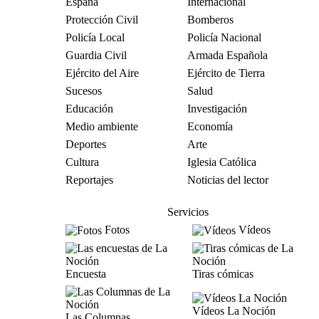
España
Internacional
Protección Civil
Bomberos
Policía Local
Policía Nacional
Guardia Civil
Armada Española
Ejército del Aire
Ejército de Tierra
Sucesos
Salud
Educación
Investigación
Medio ambiente
Economía
Deportes
Arte
Cultura
Iglesia Católica
Reportajes
Noticias del lector
Servicios
Fotos
Vídeos
Encuesta
Tiras cómicas
Vídeos La Noción
Las Columnas