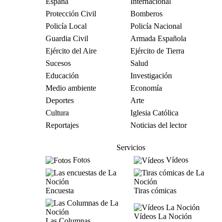
España
Internacional
Protección Civil
Bomberos
Policía Local
Policía Nacional
Guardia Civil
Armada Española
Ejército del Aire
Ejército de Tierra
Sucesos
Salud
Educación
Investigación
Medio ambiente
Economía
Deportes
Arte
Cultura
Iglesia Católica
Reportajes
Noticias del lector
Servicios
Fotos
Vídeos
Encuesta
Tiras cómicas
Vídeos La Noción
Las Columnas