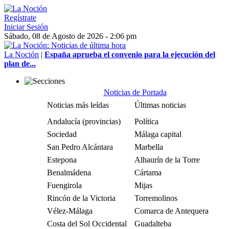
Regístrate
Iniciar Sesión
Sábado, 08 de Agosto de 2026 - 2:06 pm
La Noción
|
España aprueba el convenio para la ejecución del
plan de...
Noticias de Portada
Noticias más leídas
Últimas noticias
Andalucía (provincias)
Política
Sociedad
Málaga capital
San Pedro Alcántara
Marbella
Estepona
Alhaurín de la Torre
Benalmádena
Cártama
Fuengirola
Mijas
Rincón de la Victoria
Torremolinos
Vélez-Málaga
Comarca de Antequera
Costa del Sol Occidental
Guadalteba