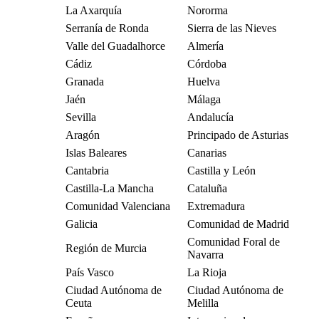
La Axarquía
Nororma
Serranía de Ronda
Sierra de las Nieves
Valle del Guadalhorce
Almería
Cádiz
Córdoba
Granada
Huelva
Jaén
Málaga
Sevilla
Andalucía
Aragón
Principado de Asturias
Islas Baleares
Canarias
Cantabria
Castilla y León
Castilla-La Mancha
Cataluña
Comunidad Valenciana
Extremadura
Galicia
Comunidad de Madrid
Comunidad Foral de
Región de Murcia
Navarra
País Vasco
La Rioja
Ciudad Autónoma de
Ciudad Autónoma de
Ceuta
Melilla