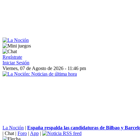
Regístrate
Iniciar Sesión
Viernes, 07 de Agosto de 2026 - 11:46 pm
La Noción
|
España respalda las candidaturas de Bilbao y Barcelo
|
Chat
|
Foro
|
App
|