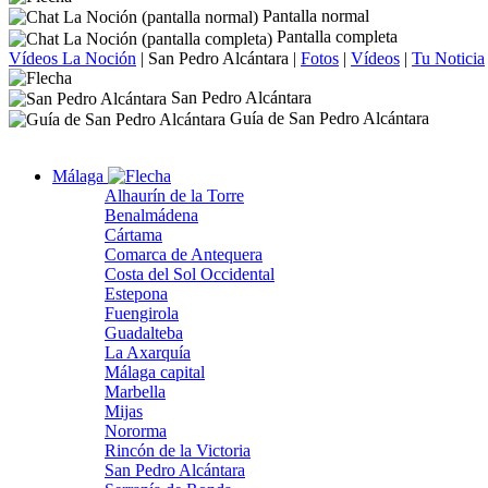
Pantalla normal
Pantalla completa
Vídeos La Noción
|
San Pedro Alcántara
|
Fotos
|
Vídeos
|
Tu Noticia
San Pedro Alcántara
Guía de San Pedro Alcántara
Málaga
Alhaurín de la Torre
Benalmádena
Cártama
Comarca de Antequera
Costa del Sol Occidental
Estepona
Fuengirola
Guadalteba
La Axarquía
Málaga capital
Marbella
Mijas
Nororma
Rincón de la Victoria
San Pedro Alcántara