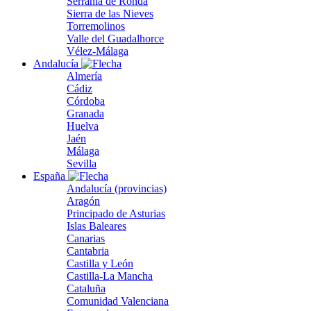
Serranía de Ronda
Sierra de las Nieves
Torremolinos
Valle del Guadalhorce
Vélez-Málaga
Andalucía
Almería
Cádiz
Córdoba
Granada
Huelva
Jaén
Málaga
Sevilla
España
Andalucía (provincias)
Aragón
Principado de Asturias
Islas Baleares
Canarias
Cantabria
Castilla y León
Castilla-La Mancha
Cataluña
Comunidad Valenciana