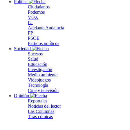
Política
Ciudadanos
Podemos
VOX
IU
Adelante Andalucía
PP
PSOE
Partidos políticos
Sociedad
Sucesos
Salud
Educación
Investigación
Medio ambiente
Videojuegos
Tecnología
Cine y televisión
Opinión
Reportajes
Noticias del lector
Las Columnas
Tiras cómicas