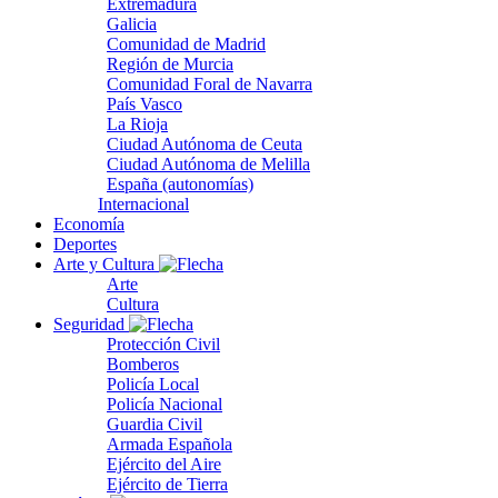
Extremadura
Galicia
Comunidad de Madrid
Región de Murcia
Comunidad Foral de Navarra
País Vasco
La Rioja
Ciudad Autónoma de Ceuta
Ciudad Autónoma de Melilla
España (autonomías)
Internacional
Economía
Deportes
Arte y Cultura
Arte
Cultura
Seguridad
Protección Civil
Bomberos
Policía Local
Policía Nacional
Guardia Civil
Armada Española
Ejército del Aire
Ejército de Tierra