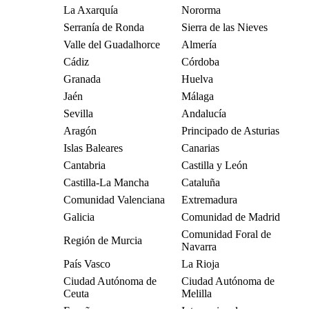
La Axarquía
Nororma
Serranía de Ronda
Sierra de las Nieves
Valle del Guadalhorce
Almería
Cádiz
Córdoba
Granada
Huelva
Jaén
Málaga
Sevilla
Andalucía
Aragón
Principado de Asturias
Islas Baleares
Canarias
Cantabria
Castilla y León
Castilla-La Mancha
Cataluña
Comunidad Valenciana
Extremadura
Galicia
Comunidad de Madrid
Comunidad Foral de
Región de Murcia
Navarra
País Vasco
La Rioja
Ciudad Autónoma de
Ciudad Autónoma de
Ceuta
Melilla