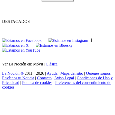
DESTACADOS
|
|
|
|
Ver La Noción en: Móvil |
Clásica
La Noción ®
2011 - 2026 |
Ayuda
|
Mapa del sitio
|
Quienes somos
|
Envíanos tu Noticia
|
Contacto
|
Aviso Legal
|
Condiciones de Uso y
Privacidad
|
Política de cookies
|
Preferencias del consentimiento de
cookies