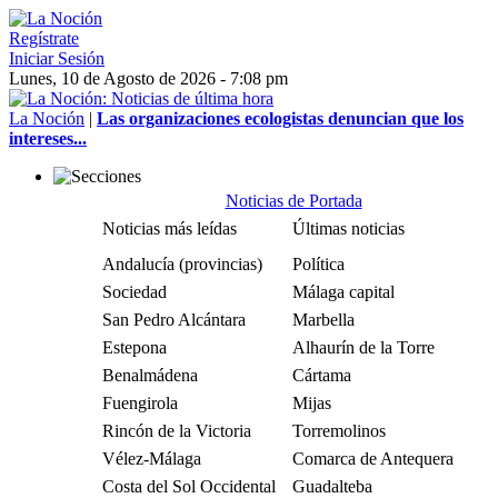
Regístrate
Iniciar Sesión
Lunes, 10 de Agosto de 2026 - 7:08 pm
La Noción
|
Las organizaciones ecologistas denuncian que los
intereses...
Noticias de Portada
Noticias más leídas
Últimas noticias
Andalucía (provincias)
Política
Sociedad
Málaga capital
San Pedro Alcántara
Marbella
Estepona
Alhaurín de la Torre
Benalmádena
Cártama
Fuengirola
Mijas
Rincón de la Victoria
Torremolinos
Vélez-Málaga
Comarca de Antequera
Costa del Sol Occidental
Guadalteba