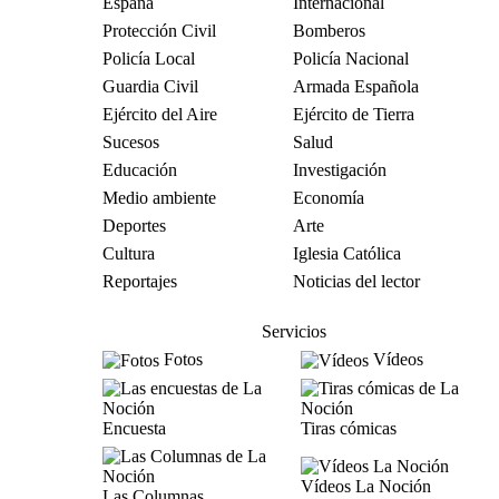
España
Internacional
Protección Civil
Bomberos
Policía Local
Policía Nacional
Guardia Civil
Armada Española
Ejército del Aire
Ejército de Tierra
Sucesos
Salud
Educación
Investigación
Medio ambiente
Economía
Deportes
Arte
Cultura
Iglesia Católica
Reportajes
Noticias del lector
Servicios
Fotos
Vídeos
Encuesta
Tiras cómicas
Vídeos La Noción
Las Columnas