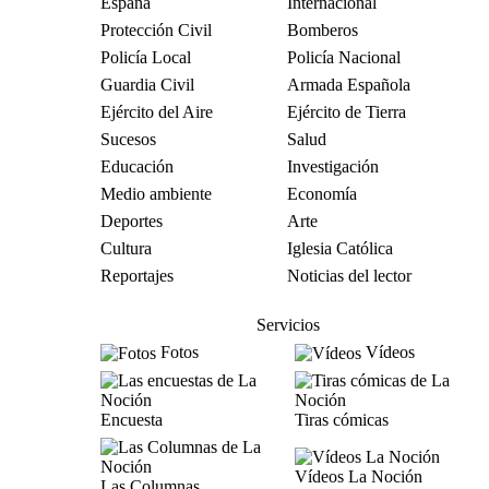
España
Internacional
Protección Civil
Bomberos
Policía Local
Policía Nacional
Guardia Civil
Armada Española
Ejército del Aire
Ejército de Tierra
Sucesos
Salud
Educación
Investigación
Medio ambiente
Economía
Deportes
Arte
Cultura
Iglesia Católica
Reportajes
Noticias del lector
Servicios
Fotos
Vídeos
Encuesta
Tiras cómicas
Vídeos La Noción
Las Columnas