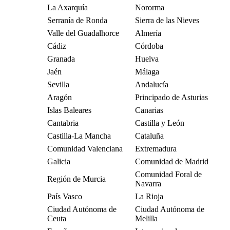
La Axarquía
Nororma
Serranía de Ronda
Sierra de las Nieves
Valle del Guadalhorce
Almería
Cádiz
Córdoba
Granada
Huelva
Jaén
Málaga
Sevilla
Andalucía
Aragón
Principado de Asturias
Islas Baleares
Canarias
Cantabria
Castilla y León
Castilla-La Mancha
Cataluña
Comunidad Valenciana
Extremadura
Galicia
Comunidad de Madrid
Comunidad Foral de
Región de Murcia
Navarra
País Vasco
La Rioja
Ciudad Autónoma de
Ciudad Autónoma de
Ceuta
Melilla