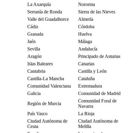
La Axarquía
Nororma
Serranía de Ronda
Sierra de las Nieves
Valle del Guadalhorce
Almería
Cádiz
Córdoba
Granada
Huelva
Jaén
Málaga
Sevilla
Andalucía
Aragón
Principado de Asturias
Islas Baleares
Canarias
Cantabria
Castilla y León
Castilla-La Mancha
Cataluña
Comunidad Valenciana
Extremadura
Galicia
Comunidad de Madrid
Comunidad Foral de
Región de Murcia
Navarra
País Vasco
La Rioja
Ciudad Autónoma de
Ciudad Autónoma de
Ceuta
Melilla