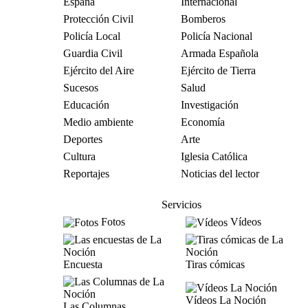
España
Internacional
Protección Civil
Bomberos
Policía Local
Policía Nacional
Guardia Civil
Armada Española
Ejército del Aire
Ejército de Tierra
Sucesos
Salud
Educación
Investigación
Medio ambiente
Economía
Deportes
Arte
Cultura
Iglesia Católica
Reportajes
Noticias del lector
Servicios
Fotos
Vídeos
Encuesta
Tiras cómicas
Vídeos La Noción
Las Columnas