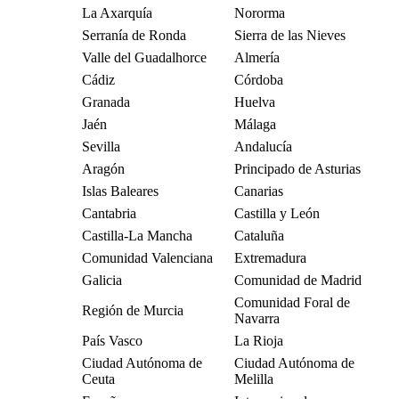
La Axarquía
Nororma
Serranía de Ronda
Sierra de las Nieves
Valle del Guadalhorce
Almería
Cádiz
Córdoba
Granada
Huelva
Jaén
Málaga
Sevilla
Andalucía
Aragón
Principado de Asturias
Islas Baleares
Canarias
Cantabria
Castilla y León
Castilla-La Mancha
Cataluña
Comunidad Valenciana
Extremadura
Galicia
Comunidad de Madrid
Comunidad Foral de
Región de Murcia
Navarra
País Vasco
La Rioja
Ciudad Autónoma de
Ciudad Autónoma de
Ceuta
Melilla