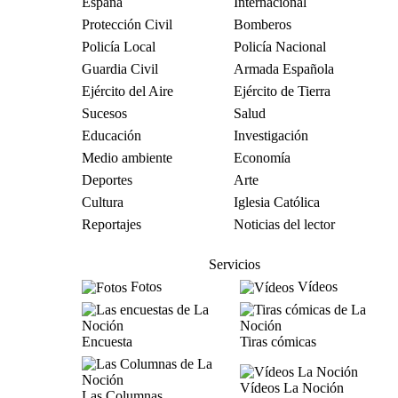
España
Internacional
Protección Civil
Bomberos
Policía Local
Policía Nacional
Guardia Civil
Armada Española
Ejército del Aire
Ejército de Tierra
Sucesos
Salud
Educación
Investigación
Medio ambiente
Economía
Deportes
Arte
Cultura
Iglesia Católica
Reportajes
Noticias del lector
Servicios
Fotos
Vídeos
Encuesta
Tiras cómicas
Vídeos La Noción
Las Columnas