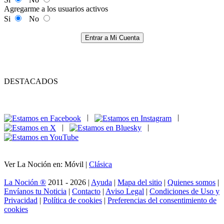
Agregarme a los usuarios activos
Si
No
Entrar a Mi Cuenta
DESTACADOS
|
|
|
|
Ver La Noción en: Móvil |
Clásica
La Noción ®
2011 - 2026 |
Ayuda
|
Mapa del sitio
|
Quienes somos
|
Envíanos tu Noticia
|
Contacto
|
Aviso Legal
|
Condiciones de Uso y
Privacidad
|
Política de cookies
|
Preferencias del consentimiento de
cookies