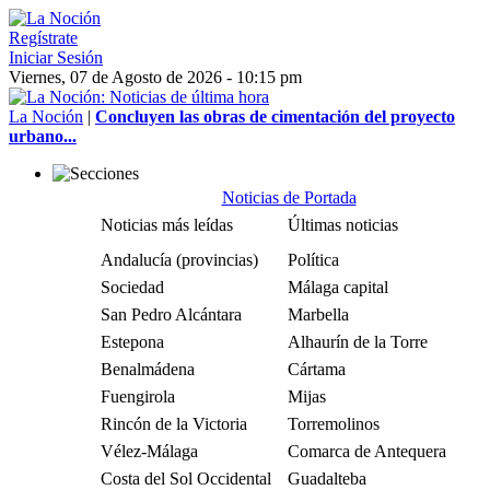
Regístrate
Iniciar Sesión
Viernes, 07 de Agosto de 2026 - 10:15 pm
La Noción
|
Concluyen las obras de cimentación del proyecto
urbano...
Noticias de Portada
Noticias más leídas
Últimas noticias
Andalucía (provincias)
Política
Sociedad
Málaga capital
San Pedro Alcántara
Marbella
Estepona
Alhaurín de la Torre
Benalmádena
Cártama
Fuengirola
Mijas
Rincón de la Victoria
Torremolinos
Vélez-Málaga
Comarca de Antequera
Costa del Sol Occidental
Guadalteba