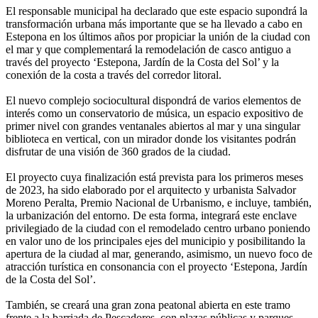
El responsable municipal ha declarado que este espacio supondrá la
transformación urbana más importante que se ha llevado a cabo en
Estepona en los últimos años por propiciar la unión de la ciudad con
el mar y que complementará la remodelación de casco antiguo a
través del proyecto ‘Estepona, Jardín de la Costa del Sol’ y la
conexión de la costa a través del corredor litoral.
El nuevo complejo sociocultural dispondrá de varios elementos de
interés como un conservatorio de música, un espacio expositivo de
primer nivel con grandes ventanales abiertos al mar y una singular
biblioteca en vertical, con un mirador donde los visitantes podrán
disfrutar de una visión de 360 grados de la ciudad.
El proyecto cuya finalización está prevista para los primeros meses
de 2023, ha sido elaborado por el arquitecto y urbanista Salvador
Moreno Peralta, Premio Nacional de Urbanismo, e incluye, también,
la urbanización del entorno. De esta forma, integrará este enclave
privilegiado de la ciudad con el remodelado centro urbano poniendo
en valor uno de los principales ejes del municipio y posibilitando la
apertura de la ciudad al mar, generando, asimismo, un nuevo foco de
atracción turística en consonancia con el proyecto ‘Estepona, Jardín
de la Costa del Sol’.
También, se creará una gran zona peatonal abierta en este tramo
frente a la barriada de Pescadores, con plazas públicas y parques