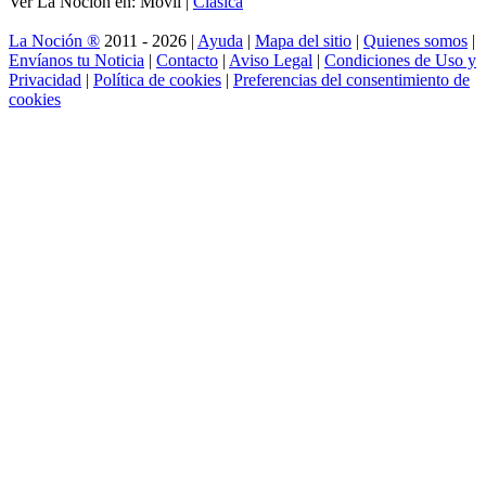
Ver La Noción en: Móvil |
Clásica
La Noción ®
2011 - 2026 |
Ayuda
|
Mapa del sitio
|
Quienes somos
|
Envíanos tu Noticia
|
Contacto
|
Aviso Legal
|
Condiciones de Uso y
Privacidad
|
Política de cookies
|
Preferencias del consentimiento de
cookies