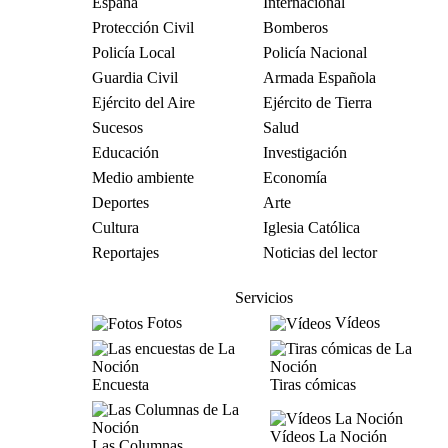
España
Internacional
Protección Civil
Bomberos
Policía Local
Policía Nacional
Guardia Civil
Armada Española
Ejército del Aire
Ejército de Tierra
Sucesos
Salud
Educación
Investigación
Medio ambiente
Economía
Deportes
Arte
Cultura
Iglesia Católica
Reportajes
Noticias del lector
Servicios
Fotos
Vídeos
Encuesta
Tiras cómicas
Vídeos La Noción
Las Columnas