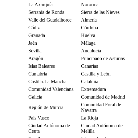
La Axarquía
Nororma
Serranía de Ronda
Sierra de las Nieves
Valle del Guadalhorce
Almería
Cádiz
Córdoba
Granada
Huelva
Jaén
Málaga
Sevilla
Andalucía
Aragón
Principado de Asturias
Islas Baleares
Canarias
Cantabria
Castilla y León
Castilla-La Mancha
Cataluña
Comunidad Valenciana
Extremadura
Galicia
Comunidad de Madrid
Comunidad Foral de
Región de Murcia
Navarra
País Vasco
La Rioja
Ciudad Autónoma de
Ciudad Autónoma de
Ceuta
Melilla