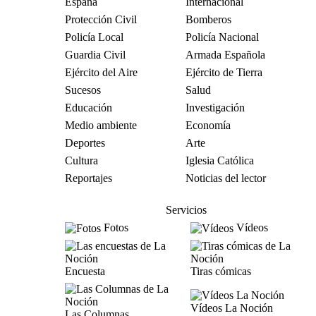
España
Internacional
Protección Civil
Bomberos
Policía Local
Policía Nacional
Guardia Civil
Armada Española
Ejército del Aire
Ejército de Tierra
Sucesos
Salud
Educación
Investigación
Medio ambiente
Economía
Deportes
Arte
Cultura
Iglesia Católica
Reportajes
Noticias del lector
Servicios
Fotos
Vídeos
Encuesta
Tiras cómicas
Vídeos La Noción
Las Columnas