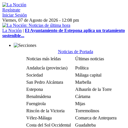
Regístrate
Iniciar Sesión
Viernes, 07 de Agosto de 2026 - 12:08 pm
La Noción
|
El Ayuntamiento de Estepona aplica un tratamiento
sostenible...
Noticias de Portada
Noticias más leídas
Últimas noticias
Andalucía (provincias)
Política
Sociedad
Málaga capital
San Pedro Alcántara
Marbella
Estepona
Alhaurín de la Torre
Benalmádena
Cártama
Fuengirola
Mijas
Rincón de la Victoria
Torremolinos
Vélez-Málaga
Comarca de Antequera
Costa del Sol Occidental
Guadalteba