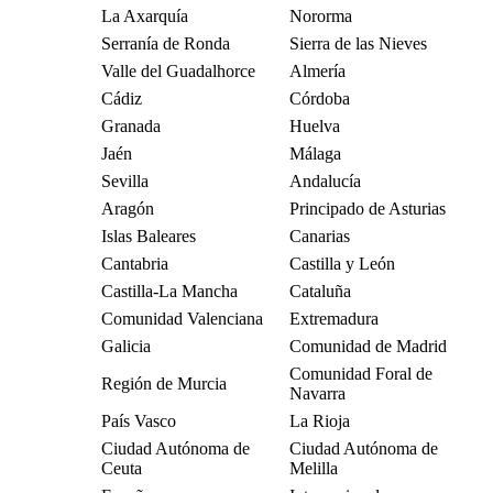
La Axarquía
Nororma
Serranía de Ronda
Sierra de las Nieves
Valle del Guadalhorce
Almería
Cádiz
Córdoba
Granada
Huelva
Jaén
Málaga
Sevilla
Andalucía
Aragón
Principado de Asturias
Islas Baleares
Canarias
Cantabria
Castilla y León
Castilla-La Mancha
Cataluña
Comunidad Valenciana
Extremadura
Galicia
Comunidad de Madrid
Comunidad Foral de
Región de Murcia
Navarra
País Vasco
La Rioja
Ciudad Autónoma de
Ciudad Autónoma de
Ceuta
Melilla