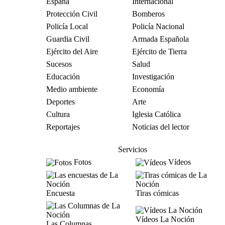
España
Internacional
Protección Civil
Bomberos
Policía Local
Policía Nacional
Guardia Civil
Armada Española
Ejército del Aire
Ejército de Tierra
Sucesos
Salud
Educación
Investigación
Medio ambiente
Economía
Deportes
Arte
Cultura
Iglesia Católica
Reportajes
Noticias del lector
Servicios
Fotos
Vídeos
Encuesta
Tiras cómicas
Vídeos La Noción
Las Columnas