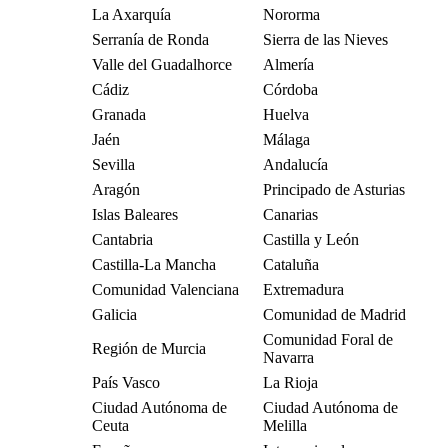
La Axarquía
Nororma
Serranía de Ronda
Sierra de las Nieves
Valle del Guadalhorce
Almería
Cádiz
Córdoba
Granada
Huelva
Jaén
Málaga
Sevilla
Andalucía
Aragón
Principado de Asturias
Islas Baleares
Canarias
Cantabria
Castilla y León
Castilla-La Mancha
Cataluña
Comunidad Valenciana
Extremadura
Galicia
Comunidad de Madrid
Comunidad Foral de
Región de Murcia
Navarra
País Vasco
La Rioja
Ciudad Autónoma de
Ciudad Autónoma de
Ceuta
Melilla