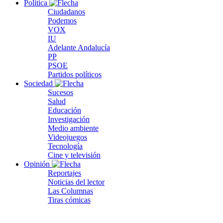
Política
Ciudadanos
Podemos
VOX
IU
Adelante Andalucía
PP
PSOE
Partidos políticos
Sociedad
Sucesos
Salud
Educación
Investigación
Medio ambiente
Videojuegos
Tecnología
Cine y televisión
Opinión
Reportajes
Noticias del lector
Las Columnas
Tiras cómicas