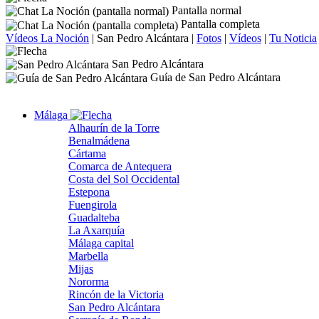
Pantalla normal
Pantalla completa
Vídeos La Noción
|
San Pedro Alcántara
|
Fotos
|
Vídeos
|
Tu Noticia
San Pedro Alcántara
Guía de San Pedro Alcántara
Málaga
Alhaurín de la Torre
Benalmádena
Cártama
Comarca de Antequera
Costa del Sol Occidental
Estepona
Fuengirola
Guadalteba
La Axarquía
Málaga capital
Marbella
Mijas
Nororma
Rincón de la Victoria
San Pedro Alcántara