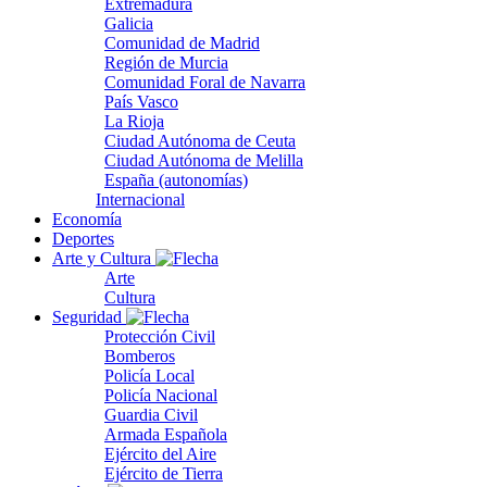
Extremadura
Galicia
Comunidad de Madrid
Región de Murcia
Comunidad Foral de Navarra
País Vasco
La Rioja
Ciudad Autónoma de Ceuta
Ciudad Autónoma de Melilla
España (autonomías)
Internacional
Economía
Deportes
Arte y Cultura
Arte
Cultura
Seguridad
Protección Civil
Bomberos
Policía Local
Policía Nacional
Guardia Civil
Armada Española
Ejército del Aire
Ejército de Tierra