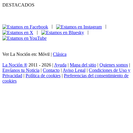
DESTACADOS
|
|
|
|
Ver La Noción en: Móvil |
Clásica
La Noción ®
2011 - 2026 |
Ayuda
|
Mapa del sitio
|
Quienes somos
|
Envíanos tu Noticia
|
Contacto
|
Aviso Legal
|
Condiciones de Uso y
Privacidad
|
Política de cookies
|
Preferencias del consentimiento de
cookies