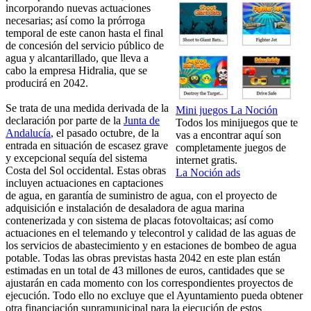
incorporando nuevas actuaciones
necesarias; así como la prórroga
temporal de este canon hasta el final
de concesión del servicio público de
agua y alcantarillado, que lleva a
cabo la empresa Hidralia, que se
producirá en 2042.
Se trata de una medida derivada de la
Mini juegos La Noción
declaración por parte de la
Junta de
Todos los minijuegos que te
Andalucía
, el pasado octubre, de la
vas a encontrar aquí son
entrada en situación de escasez grave
completamente juegos de
y excepcional sequía del sistema
internet gratis.
Costa del Sol occidental. Estas obras
La Noción ads
incluyen actuaciones en captaciones
de agua, en garantía de suministro de agua, con el proyecto de
adquisición e instalación de desaladora de agua marina
contenerizada y con sistema de placas fotovoltaicas; así como
actuaciones en el telemando y telecontrol y calidad de las aguas de
los servicios de abastecimiento y en estaciones de bombeo de agua
potable. Todas las obras previstas hasta 2042 en este plan están
estimadas en un total de 43 millones de euros, cantidades que se
ajustarán en cada momento con los correspondientes proyectos de
ejecución. Todo ello no excluye que el Ayuntamiento pueda obtener
otra financiación supramunicipal para la ejecución de estos