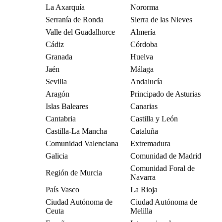
La Axarquía
Nororma
Serranía de Ronda
Sierra de las Nieves
Valle del Guadalhorce
Almería
Cádiz
Córdoba
Granada
Huelva
Jaén
Málaga
Sevilla
Andalucía
Aragón
Principado de Asturias
Islas Baleares
Canarias
Cantabria
Castilla y León
Castilla-La Mancha
Cataluña
Comunidad Valenciana
Extremadura
Galicia
Comunidad de Madrid
Comunidad Foral de
Región de Murcia
Navarra
País Vasco
La Rioja
Ciudad Autónoma de
Ciudad Autónoma de
Ceuta
Melilla