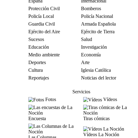
España
Internacional
Protección Civil
Bomberos
Policía Local
Policía Nacional
Guardia Civil
Armada Española
Ejército del Aire
Ejército de Tierra
Sucesos
Salud
Educación
Investigación
Medio ambiente
Economía
Deportes
Arte
Cultura
Iglesia Católica
Reportajes
Noticias del lector
Servicios
Fotos
Vídeos
Encuesta
Tiras cómicas
Vídeos La Noción
Las Columnas