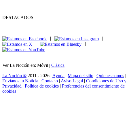
DESTACADOS
|
|
|
|
Ver La Noción en: Móvil |
Clásica
La Noción ®
2011 - 2026 |
Ayuda
|
Mapa del sitio
|
Quienes somos
|
Envíanos tu Noticia
|
Contacto
|
Aviso Legal
|
Condiciones de Uso y
Privacidad
|
Política de cookies
|
Preferencias del consentimiento de
cookies