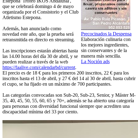
Estepona 'Trofeo IKOS Andalusia',
que se celebrará domingo 4 de mayo
organizada por el Consistorio y el Club
Atletismo Estepona.
Además, han anunciado como
Precocinados la Despensa
novedad este año, que la prueba será
Elaboración culinaria con
retransmitida en directo en streaming.
los mejores ingredientes,
sin conservantes y de la
Las inscripciones estarán abiertas hasta
manera más sencilla.
las 14.00 horas del día 30 de abril, y se
La Noción ads
pueden realizar a través de la web
https://faalive.com/calendarbd/current
.
El precio es de 18 € para los primeros 200 inscritos, 22 € para los
inscritos hasta el 13 de abril, y 27 € del 14 al 30 de abril, hasta cubrir
el cupo, se ha fijado en un máximo de 700 participantes.
Las categorías convocadas son Sub-20, Sub-23, Senior, y Máster M-
35, 40, 45, 50, 55, 60, 65 y 70+, además se ha abierto una categoría
para personas con diversidad funcional siempre que acrediten una
discapacidad mínima del 33 por ciento.