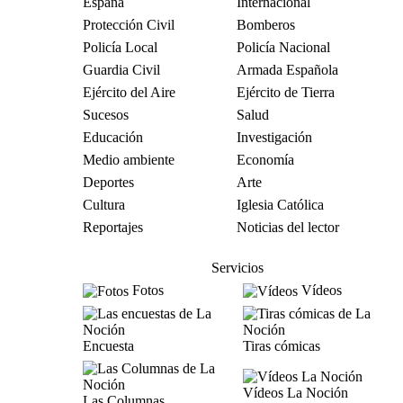
España
Internacional
Protección Civil
Bomberos
Policía Local
Policía Nacional
Guardia Civil
Armada Española
Ejército del Aire
Ejército de Tierra
Sucesos
Salud
Educación
Investigación
Medio ambiente
Economía
Deportes
Arte
Cultura
Iglesia Católica
Reportajes
Noticias del lector
Servicios
Fotos
Vídeos
Encuesta
Tiras cómicas
Vídeos La Noción
Las Columnas