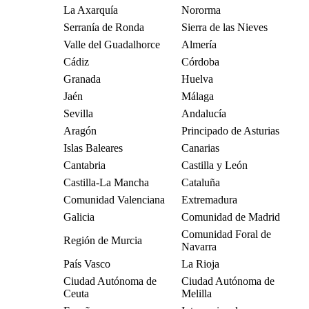
La Axarquía
Nororma
Serranía de Ronda
Sierra de las Nieves
Valle del Guadalhorce
Almería
Cádiz
Córdoba
Granada
Huelva
Jaén
Málaga
Sevilla
Andalucía
Aragón
Principado de Asturias
Islas Baleares
Canarias
Cantabria
Castilla y León
Castilla-La Mancha
Cataluña
Comunidad Valenciana
Extremadura
Galicia
Comunidad de Madrid
Comunidad Foral de
Región de Murcia
Navarra
País Vasco
La Rioja
Ciudad Autónoma de
Ciudad Autónoma de
Ceuta
Melilla