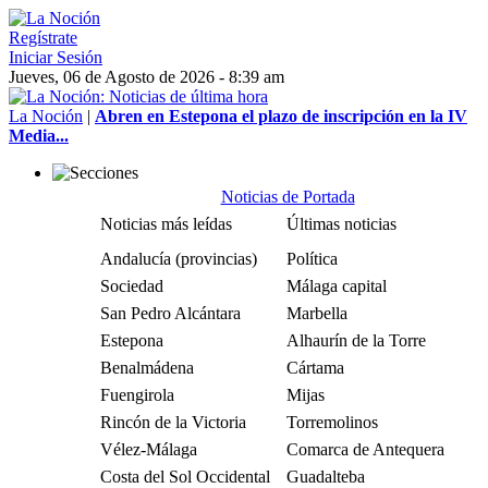
Regístrate
Iniciar Sesión
Jueves, 06 de Agosto de 2026 - 8:39 am
La Noción
|
Abren en Estepona el plazo de inscripción en la IV
Media...
Noticias de Portada
Noticias más leídas
Últimas noticias
Andalucía (provincias)
Política
Sociedad
Málaga capital
San Pedro Alcántara
Marbella
Estepona
Alhaurín de la Torre
Benalmádena
Cártama
Fuengirola
Mijas
Rincón de la Victoria
Torremolinos
Vélez-Málaga
Comarca de Antequera
Costa del Sol Occidental
Guadalteba