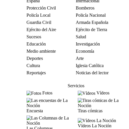
España
Internacional
Protección Civil
Bomberos
Policía Local
Policía Nacional
Guardia Civil
Armada Española
Ejército del Aire
Ejército de Tierra
Sucesos
Salud
Educación
Investigación
Medio ambiente
Economía
Deportes
Arte
Cultura
Iglesia Católica
Reportajes
Noticias del lector
Servicios
Fotos
Vídeos
Encuesta
Tiras cómicas
Vídeos La Noción
Las Columnas