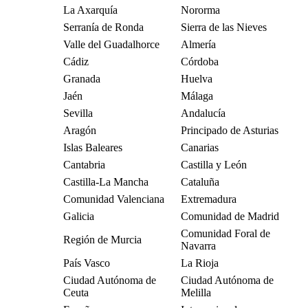
La Axarquía
Nororma
Serranía de Ronda
Sierra de las Nieves
Valle del Guadalhorce
Almería
Cádiz
Córdoba
Granada
Huelva
Jaén
Málaga
Sevilla
Andalucía
Aragón
Principado de Asturias
Islas Baleares
Canarias
Cantabria
Castilla y León
Castilla-La Mancha
Cataluña
Comunidad Valenciana
Extremadura
Galicia
Comunidad de Madrid
Comunidad Foral de
Región de Murcia
Navarra
País Vasco
La Rioja
Ciudad Autónoma de
Ciudad Autónoma de
Ceuta
Melilla