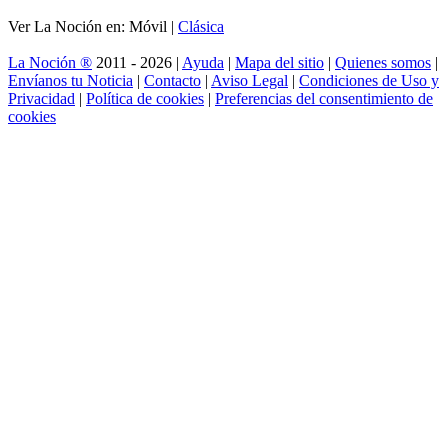
Ver La Noción en: Móvil |
Clásica
La Noción ®
2011 - 2026 |
Ayuda
|
Mapa del sitio
|
Quienes somos
|
Envíanos tu Noticia
|
Contacto
|
Aviso Legal
|
Condiciones de Uso y
Privacidad
|
Política de cookies
|
Preferencias del consentimiento de
cookies