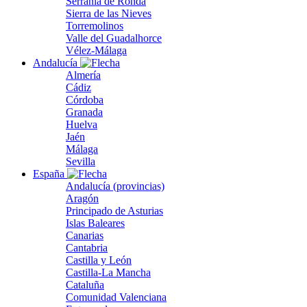
Serranía de Ronda
Sierra de las Nieves
Torremolinos
Valle del Guadalhorce
Vélez-Málaga
Andalucía
Almería
Cádiz
Córdoba
Granada
Huelva
Jaén
Málaga
Sevilla
España
Andalucía (provincias)
Aragón
Principado de Asturias
Islas Baleares
Canarias
Cantabria
Castilla y León
Castilla-La Mancha
Cataluña
Comunidad Valenciana