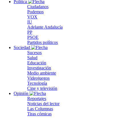
Política
Ciudadanos
Podemos
VOX
IU
Adelante Andalucía
PP
PSOE
Partidos políticos
Sociedad
Sucesos
Salud
Educación
Investigación
Medio ambiente
Videojuegos
Tecnología
Cine y televisión
Opinión
Reportajes
Noticias del lector
Las Columnas
Tiras cómicas