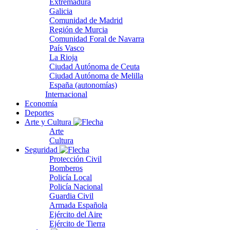
Extremadura
Galicia
Comunidad de Madrid
Región de Murcia
Comunidad Foral de Navarra
País Vasco
La Rioja
Ciudad Autónoma de Ceuta
Ciudad Autónoma de Melilla
España (autonomías)
Internacional
Economía
Deportes
Arte y Cultura
Arte
Cultura
Seguridad
Protección Civil
Bomberos
Policía Local
Policía Nacional
Guardia Civil
Armada Española
Ejército del Aire
Ejército de Tierra