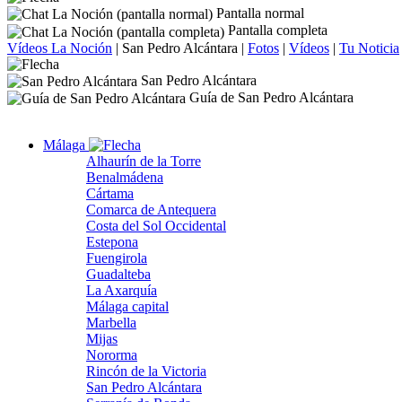
Pantalla normal
Pantalla completa
Vídeos La Noción
|
San Pedro Alcántara
|
Fotos
|
Vídeos
|
Tu Noticia
San Pedro Alcántara
Guía de San Pedro Alcántara
Málaga
Alhaurín de la Torre
Benalmádena
Cártama
Comarca de Antequera
Costa del Sol Occidental
Estepona
Fuengirola
Guadalteba
La Axarquía
Málaga capital
Marbella
Mijas
Nororma
Rincón de la Victoria
San Pedro Alcántara