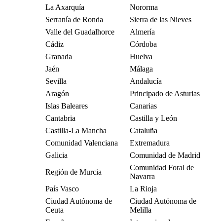
La Axarquía
Nororma
Serranía de Ronda
Sierra de las Nieves
Valle del Guadalhorce
Almería
Cádiz
Córdoba
Granada
Huelva
Jaén
Málaga
Sevilla
Andalucía
Aragón
Principado de Asturias
Islas Baleares
Canarias
Cantabria
Castilla y León
Castilla-La Mancha
Cataluña
Comunidad Valenciana
Extremadura
Galicia
Comunidad de Madrid
Comunidad Foral de
Región de Murcia
Navarra
País Vasco
La Rioja
Ciudad Autónoma de
Ciudad Autónoma de
Ceuta
Melilla