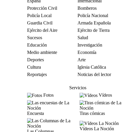
España
Internacional
Protección Civil
Bomberos
Policía Local
Policía Nacional
Guardia Civil
Armada Española
Ejército del Aire
Ejército de Tierra
Sucesos
Salud
Educación
Investigación
Medio ambiente
Economía
Deportes
Arte
Cultura
Iglesia Católica
Reportajes
Noticias del lector
Servicios
Fotos
Vídeos
Encuesta
Tiras cómicas
Vídeos La Noción
Las Columnas