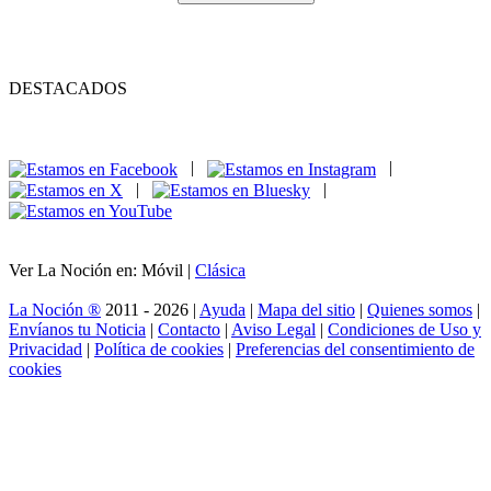
DESTACADOS
|
|
|
|
Ver La Noción en: Móvil |
Clásica
La Noción ®
2011 - 2026 |
Ayuda
|
Mapa del sitio
|
Quienes somos
|
Envíanos tu Noticia
|
Contacto
|
Aviso Legal
|
Condiciones de Uso y
Privacidad
|
Política de cookies
|
Preferencias del consentimiento de
cookies