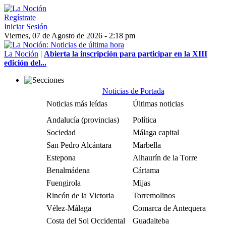
Regístrate
Iniciar Sesión
Viernes, 07 de Agosto de 2026 - 2:18 pm
La Noción
|
Abierta la inscripción para participar en la XIII
edición del...
Noticias de Portada
Noticias más leídas
Últimas noticias
Andalucía (provincias)
Política
Sociedad
Málaga capital
San Pedro Alcántara
Marbella
Estepona
Alhaurín de la Torre
Benalmádena
Cártama
Fuengirola
Mijas
Rincón de la Victoria
Torremolinos
Vélez-Málaga
Comarca de Antequera
Costa del Sol Occidental
Guadalteba