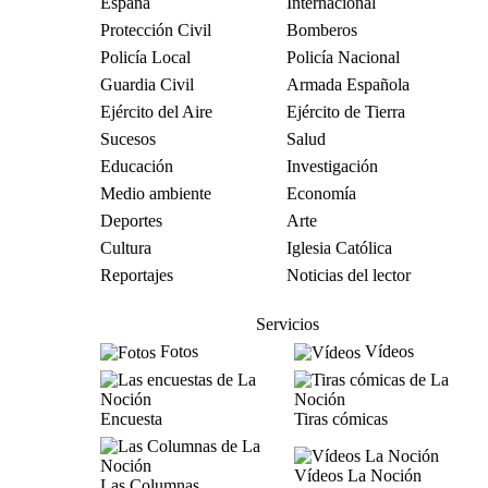
España
Internacional
Protección Civil
Bomberos
Policía Local
Policía Nacional
Guardia Civil
Armada Española
Ejército del Aire
Ejército de Tierra
Sucesos
Salud
Educación
Investigación
Medio ambiente
Economía
Deportes
Arte
Cultura
Iglesia Católica
Reportajes
Noticias del lector
Servicios
Fotos
Vídeos
Encuesta
Tiras cómicas
Vídeos La Noción
Las Columnas