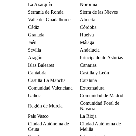
La Axarquía
Nororma
Serranía de Ronda
Sierra de las Nieves
Valle del Guadalhorce
Almería
Cádiz
Córdoba
Granada
Huelva
Jaén
Málaga
Sevilla
Andalucía
Aragón
Principado de Asturias
Islas Baleares
Canarias
Cantabria
Castilla y León
Castilla-La Mancha
Cataluña
Comunidad Valenciana
Extremadura
Galicia
Comunidad de Madrid
Comunidad Foral de
Región de Murcia
Navarra
País Vasco
La Rioja
Ciudad Autónoma de
Ciudad Autónoma de
Ceuta
Melilla