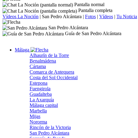
Pantalla normal
Pantalla completa
Vídeos La Noción
|
San Pedro Alcántara
|
Fotos
|
Vídeos
|
Tu Noticia
San Pedro Alcántara
Guía de San Pedro Alcántara
Málaga
Alhaurín de la Torre
Benalmádena
Cártama
Comarca de Antequera
Costa del Sol Occidental
Estepona
Fuengirola
Guadalteba
La Axarquía
Málaga capital
Marbella
Mijas
Nororma
Rincón de la Victoria
San Pedro Alcántara