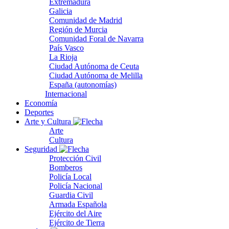
Extremadura
Galicia
Comunidad de Madrid
Región de Murcia
Comunidad Foral de Navarra
País Vasco
La Rioja
Ciudad Autónoma de Ceuta
Ciudad Autónoma de Melilla
España (autonomías)
Internacional
Economía
Deportes
Arte y Cultura
Arte
Cultura
Seguridad
Protección Civil
Bomberos
Policía Local
Policía Nacional
Guardia Civil
Armada Española
Ejército del Aire
Ejército de Tierra