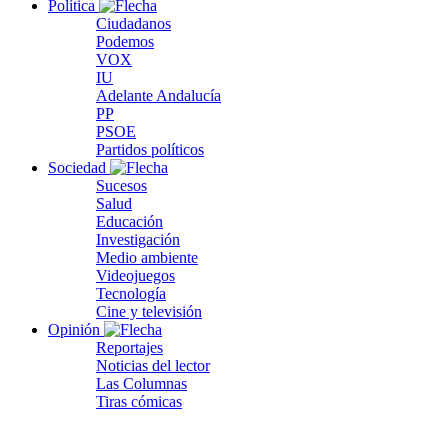
Política
Ciudadanos
Podemos
VOX
IU
Adelante Andalucía
PP
PSOE
Partidos políticos
Sociedad
Sucesos
Salud
Educación
Investigación
Medio ambiente
Videojuegos
Tecnología
Cine y televisión
Opinión
Reportajes
Noticias del lector
Las Columnas
Tiras cómicas