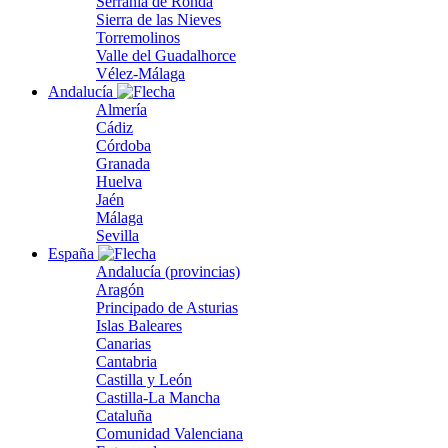
Serranía de Ronda
Sierra de las Nieves
Torremolinos
Valle del Guadalhorce
Vélez-Málaga
Andalucía
Almería
Cádiz
Córdoba
Granada
Huelva
Jaén
Málaga
Sevilla
España
Andalucía (provincias)
Aragón
Principado de Asturias
Islas Baleares
Canarias
Cantabria
Castilla y León
Castilla-La Mancha
Cataluña
Comunidad Valenciana