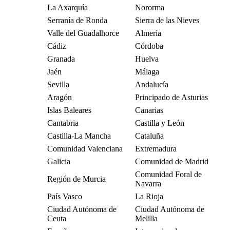
La Axarquía
Nororma
Serranía de Ronda
Sierra de las Nieves
Valle del Guadalhorce
Almería
Cádiz
Córdoba
Granada
Huelva
Jaén
Málaga
Sevilla
Andalucía
Aragón
Principado de Asturias
Islas Baleares
Canarias
Cantabria
Castilla y León
Castilla-La Mancha
Cataluña
Comunidad Valenciana
Extremadura
Galicia
Comunidad de Madrid
Comunidad Foral de
Región de Murcia
Navarra
País Vasco
La Rioja
Ciudad Autónoma de
Ciudad Autónoma de
Ceuta
Melilla