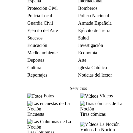
España
Internacional
Protección Civil
Bomberos
Policía Local
Policía Nacional
Guardia Civil
Armada Española
Ejército del Aire
Ejército de Tierra
Sucesos
Salud
Educación
Investigación
Medio ambiente
Economía
Deportes
Arte
Cultura
Iglesia Católica
Reportajes
Noticias del lector
Servicios
Fotos
Vídeos
Encuesta
Tiras cómicas
Vídeos La Noción
Las Columnas