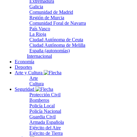
Extremadura
Galicia
Comunidad de Madrid
Región de Murcia
Comunidad Foral de Navarra
País Vasco
La Rioja
Ciudad Autónoma de Ceuta
Ciudad Autónoma de Melilla
España (autonomías)
Internacional
Economía
Deportes
Arte y Cultura
Arte
Cultura
Seguridad
Protección Civil
Bomberos
Policía Local
Policía Nacional
Guardia Civil
Armada Española
Ejército del Aire
Ejército de Tierra