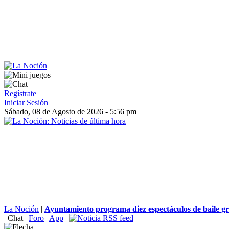
Regístrate
Iniciar Sesión
Sábado, 08 de Agosto de 2026 - 5:56 pm
La Noción
|
Ayuntamiento programa diez espectáculos de baile gra
|
Chat
|
Foro
|
App
|