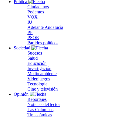
Política
Ciudadanos
Podemos
VOX
IU
Adelante Andalucía
PP
PSOE
Partidos políticos
Sociedad
Sucesos
Salud
Educación
Investigación
Medio ambiente
Videojuegos
Tecnología
Cine y televisión
Opinión
Reportajes
Noticias del lector
Las Columnas
Tiras cómicas