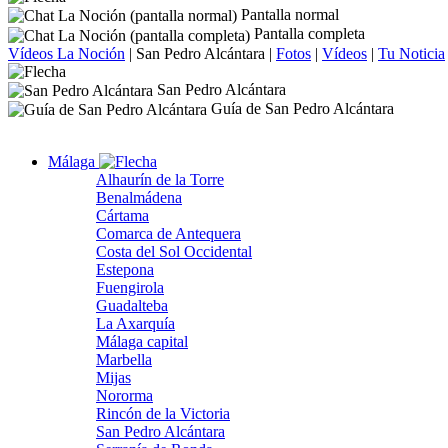
Pantalla normal
Pantalla completa
Vídeos La Noción
|
San Pedro Alcántara
|
Fotos
|
Vídeos
|
Tu Noticia
San Pedro Alcántara
Guía de San Pedro Alcántara
Málaga
Alhaurín de la Torre
Benalmádena
Cártama
Comarca de Antequera
Costa del Sol Occidental
Estepona
Fuengirola
Guadalteba
La Axarquía
Málaga capital
Marbella
Mijas
Nororma
Rincón de la Victoria
San Pedro Alcántara