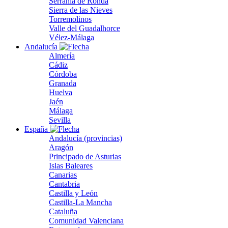
Serranía de Ronda
Sierra de las Nieves
Torremolinos
Valle del Guadalhorce
Vélez-Málaga
Andalucía
Almería
Cádiz
Córdoba
Granada
Huelva
Jaén
Málaga
Sevilla
España
Andalucía (provincias)
Aragón
Principado de Asturias
Islas Baleares
Canarias
Cantabria
Castilla y León
Castilla-La Mancha
Cataluña
Comunidad Valenciana