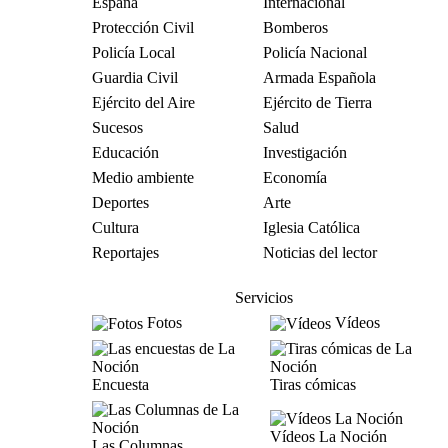
España
Internacional
Protección Civil
Bomberos
Policía Local
Policía Nacional
Guardia Civil
Armada Española
Ejército del Aire
Ejército de Tierra
Sucesos
Salud
Educación
Investigación
Medio ambiente
Economía
Deportes
Arte
Cultura
Iglesia Católica
Reportajes
Noticias del lector
Servicios
Fotos
Vídeos
Encuesta
Tiras cómicas
Vídeos La Noción
Las Columnas