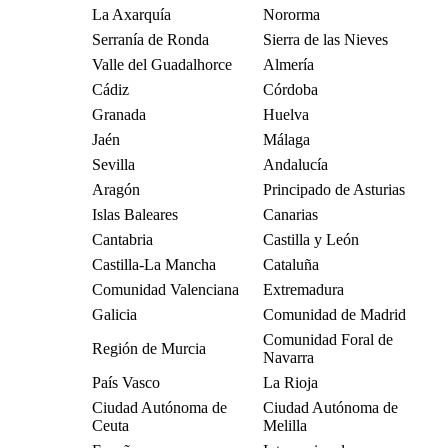
La Axarquía
Nororma
Serranía de Ronda
Sierra de las Nieves
Valle del Guadalhorce
Almería
Cádiz
Córdoba
Granada
Huelva
Jaén
Málaga
Sevilla
Andalucía
Aragón
Principado de Asturias
Islas Baleares
Canarias
Cantabria
Castilla y León
Castilla-La Mancha
Cataluña
Comunidad Valenciana
Extremadura
Galicia
Comunidad de Madrid
Comunidad Foral de
Región de Murcia
Navarra
País Vasco
La Rioja
Ciudad Autónoma de
Ciudad Autónoma de
Ceuta
Melilla