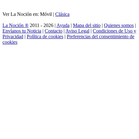
Ver La Noción en: Móvil |
Clásica
La Noción ®
2011 - 2026 |
Ayuda
|
Mapa del sitio
|
Quienes somos
|
Envíanos tu Noticia
|
Contacto
|
Aviso Legal
|
Condiciones de Uso y
Privacidad
|
Política de cookies
|
Preferencias del consentimiento de
cookies