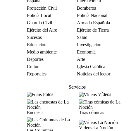
España
Internacional
Protección Civil
Bomberos
Policía Local
Policía Nacional
Guardia Civil
Armada Española
Ejército del Aire
Ejército de Tierra
Sucesos
Salud
Educación
Investigación
Medio ambiente
Economía
Deportes
Arte
Cultura
Iglesia Católica
Reportajes
Noticias del lector
Servicios
Fotos
Vídeos
Encuesta
Tiras cómicas
Vídeos La Noción
Las Columnas