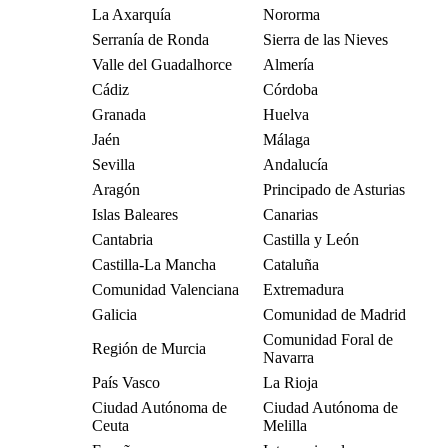
La Axarquía
Nororma
Serranía de Ronda
Sierra de las Nieves
Valle del Guadalhorce
Almería
Cádiz
Córdoba
Granada
Huelva
Jaén
Málaga
Sevilla
Andalucía
Aragón
Principado de Asturias
Islas Baleares
Canarias
Cantabria
Castilla y León
Castilla-La Mancha
Cataluña
Comunidad Valenciana
Extremadura
Galicia
Comunidad de Madrid
Comunidad Foral de
Región de Murcia
Navarra
País Vasco
La Rioja
Ciudad Autónoma de
Ciudad Autónoma de
Ceuta
Melilla