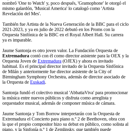
nombró 'One to Watch' y, poco después, 'Gramophone' le otorgó el
mismo galardón, 'Musical America' lo catalogó como 'Artista
Revelación del Mes'.
También fue Artista de la Nueva Generación de la BBC para el ciclo
2021-2023, y ya en julio de 2022 debutó en los Proms con la
Orquesta Sinfónica de la BBC en el Royal Albert Hall. Su carrera
ya es imparable.
Jaume Santonja es otro joven valor. La Fundación Orquesta de
Extremadura
contó con él como director asistente para la OEX y la
Orquesta Joven de
Extremadura
(OJEX) y ahora es invitado
habitual. Es el principal director invitado de la Orquesta Sinfónica
de Milán y anteriormente fue director asistente de la City of
Birmingham Symphony Orchestra, además de director asociado de
la Orquesta de
Euskadi
.
Santonja fundó el colectivo musical 'AbbatiaViva' para promocionar
la música entre nuevos públicos y disfruta como arreglista y
orquestador musical, además de componer música de cámara.
Jaume Santonja y Tom Borrow interpretarán con la Orquesta de
Extremadura el Concierto para piano n.º 2 de Beethoven, obra con
la que el propio compositor hizo su debut en público, como solista al
piano, y la Sinfonía n.º 1 de Zemlinsky, que también puede