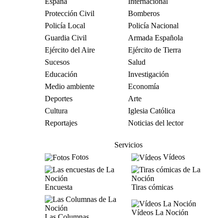
España
Internacional
Protección Civil
Bomberos
Policía Local
Policía Nacional
Guardia Civil
Armada Española
Ejército del Aire
Ejército de Tierra
Sucesos
Salud
Educación
Investigación
Medio ambiente
Economía
Deportes
Arte
Cultura
Iglesia Católica
Reportajes
Noticias del lector
Servicios
Fotos
Vídeos
Encuesta
Tiras cómicas
Vídeos La Noción
Las Columnas