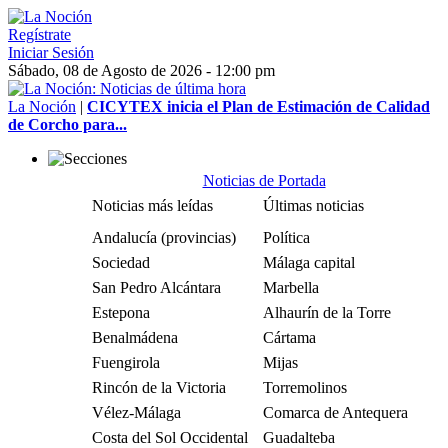
Regístrate
Iniciar Sesión
Sábado, 08 de Agosto de 2026 - 12:00 pm
La Noción
|
CICYTEX inicia el Plan de Estimación de Calidad
de Corcho para...
Noticias de Portada
Noticias más leídas
Últimas noticias
Andalucía (provincias)
Política
Sociedad
Málaga capital
San Pedro Alcántara
Marbella
Estepona
Alhaurín de la Torre
Benalmádena
Cártama
Fuengirola
Mijas
Rincón de la Victoria
Torremolinos
Vélez-Málaga
Comarca de Antequera
Costa del Sol Occidental
Guadalteba