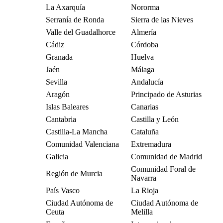
La Axarquía
Nororma
Serranía de Ronda
Sierra de las Nieves
Valle del Guadalhorce
Almería
Cádiz
Córdoba
Granada
Huelva
Jaén
Málaga
Sevilla
Andalucía
Aragón
Principado de Asturias
Islas Baleares
Canarias
Cantabria
Castilla y León
Castilla-La Mancha
Cataluña
Comunidad Valenciana
Extremadura
Galicia
Comunidad de Madrid
Comunidad Foral de
Región de Murcia
Navarra
País Vasco
La Rioja
Ciudad Autónoma de
Ciudad Autónoma de
Ceuta
Melilla