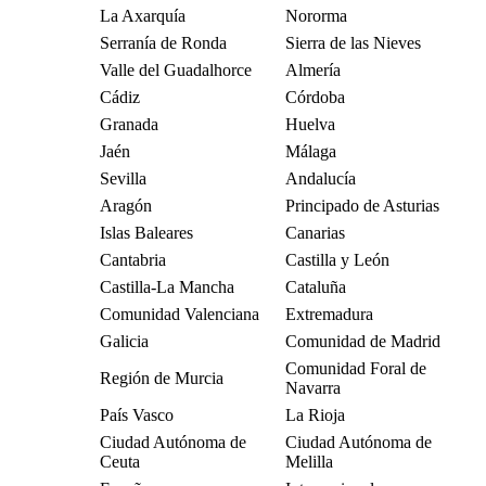
La Axarquía
Nororma
Serranía de Ronda
Sierra de las Nieves
Valle del Guadalhorce
Almería
Cádiz
Córdoba
Granada
Huelva
Jaén
Málaga
Sevilla
Andalucía
Aragón
Principado de Asturias
Islas Baleares
Canarias
Cantabria
Castilla y León
Castilla-La Mancha
Cataluña
Comunidad Valenciana
Extremadura
Galicia
Comunidad de Madrid
Comunidad Foral de
Región de Murcia
Navarra
País Vasco
La Rioja
Ciudad Autónoma de
Ciudad Autónoma de
Ceuta
Melilla