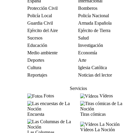
España
Internacional
Protección Civil
Bomberos
Policía Local
Policía Nacional
Guardia Civil
Armada Española
Ejército del Aire
Ejército de Tierra
Sucesos
Salud
Educación
Investigación
Medio ambiente
Economía
Deportes
Arte
Cultura
Iglesia Católica
Reportajes
Noticias del lector
Servicios
Fotos
Vídeos
Encuesta
Tiras cómicas
Vídeos La Noción
Las Columnas