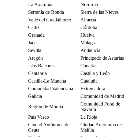
La Axarquía
Nororma
Serranía de Ronda
Sierra de las Nieves
Valle del Guadalhorce
Almería
Cádiz
Córdoba
Granada
Huelva
Jaén
Málaga
Sevilla
Andalucía
Aragón
Principado de Asturias
Islas Baleares
Canarias
Cantabria
Castilla y León
Castilla-La Mancha
Cataluña
Comunidad Valenciana
Extremadura
Galicia
Comunidad de Madrid
Comunidad Foral de
Región de Murcia
Navarra
País Vasco
La Rioja
Ciudad Autónoma de
Ciudad Autónoma de
Ceuta
Melilla