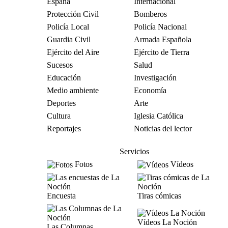
España
Internacional
Protección Civil
Bomberos
Policía Local
Policía Nacional
Guardia Civil
Armada Española
Ejército del Aire
Ejército de Tierra
Sucesos
Salud
Educación
Investigación
Medio ambiente
Economía
Deportes
Arte
Cultura
Iglesia Católica
Reportajes
Noticias del lector
Servicios
Fotos
Vídeos
Encuesta
Tiras cómicas
Vídeos La Noción
Las Columnas