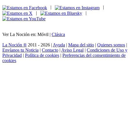
|
|
|
|
Ver La Noción en: Móvil |
Clásica
La Noción ®
2011 - 2026 |
Ayuda
|
Mapa del sitio
|
Quienes somos
|
Envíanos tu Noticia
|
Contacto
|
Aviso Legal
|
Condiciones de Uso y
Privacidad
|
Política de cookies
|
Preferencias del consentimiento de
cookies