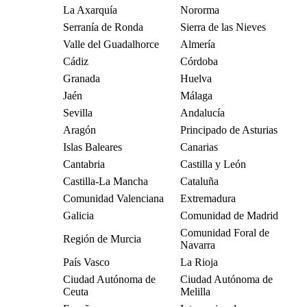
La Axarquía
Nororma
Serranía de Ronda
Sierra de las Nieves
Valle del Guadalhorce
Almería
Cádiz
Córdoba
Granada
Huelva
Jaén
Málaga
Sevilla
Andalucía
Aragón
Principado de Asturias
Islas Baleares
Canarias
Cantabria
Castilla y León
Castilla-La Mancha
Cataluña
Comunidad Valenciana
Extremadura
Galicia
Comunidad de Madrid
Comunidad Foral de
Región de Murcia
Navarra
País Vasco
La Rioja
Ciudad Autónoma de
Ciudad Autónoma de
Ceuta
Melilla