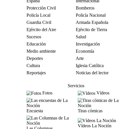
España
Internacional
Protección Civil
Bomberos
Policía Local
Policía Nacional
Guardia Civil
Armada Española
Ejército del Aire
Ejército de Tierra
Sucesos
Salud
Educación
Investigación
Medio ambiente
Economía
Deportes
Arte
Cultura
Iglesia Católica
Reportajes
Noticias del lector
Servicios
Fotos
Vídeos
Encuesta
Tiras cómicas
Vídeos La Noción
Las Columnas