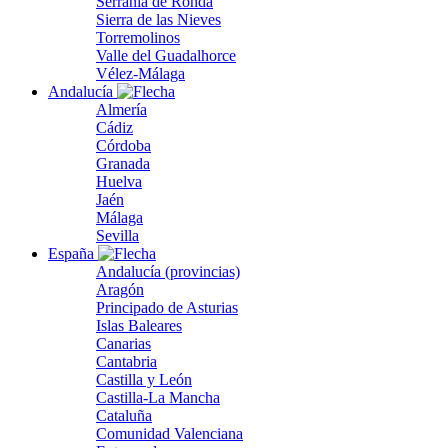
Serranía de Ronda
Sierra de las Nieves
Torremolinos
Valle del Guadalhorce
Vélez-Málaga
Andalucía
Almería
Cádiz
Córdoba
Granada
Huelva
Jaén
Málaga
Sevilla
España
Andalucía (provincias)
Aragón
Principado de Asturias
Islas Baleares
Canarias
Cantabria
Castilla y León
Castilla-La Mancha
Cataluña
Comunidad Valenciana