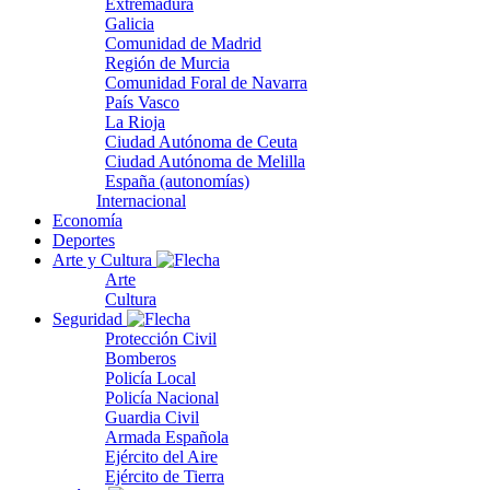
Extremadura
Galicia
Comunidad de Madrid
Región de Murcia
Comunidad Foral de Navarra
País Vasco
La Rioja
Ciudad Autónoma de Ceuta
Ciudad Autónoma de Melilla
España (autonomías)
Internacional
Economía
Deportes
Arte y Cultura
Arte
Cultura
Seguridad
Protección Civil
Bomberos
Policía Local
Policía Nacional
Guardia Civil
Armada Española
Ejército del Aire
Ejército de Tierra