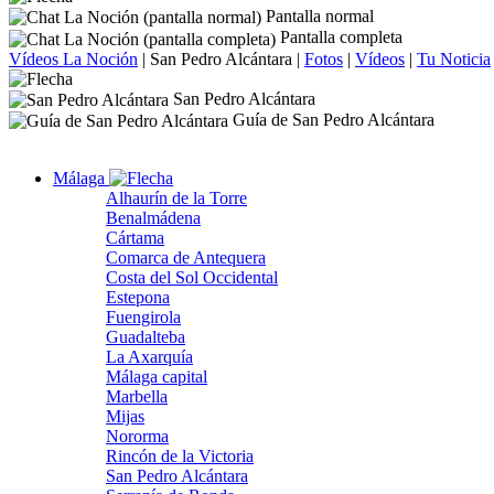
Pantalla normal
Pantalla completa
Vídeos La Noción
|
San Pedro Alcántara
|
Fotos
|
Vídeos
|
Tu Noticia
San Pedro Alcántara
Guía de San Pedro Alcántara
Málaga
Alhaurín de la Torre
Benalmádena
Cártama
Comarca de Antequera
Costa del Sol Occidental
Estepona
Fuengirola
Guadalteba
La Axarquía
Málaga capital
Marbella
Mijas
Nororma
Rincón de la Victoria
San Pedro Alcántara