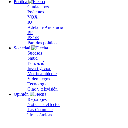
Política
Ciudadanos
Podemos
VOX
IU
Adelante Andalucía
PP
PSOE
Partidos políticos
Sociedad
Sucesos
Salud
Educación
Investigación
Medio ambiente
Videojuegos
Tecnología
Cine y televisión
Opinión
Reportajes
Noticias del lector
Las Columnas
Tiras cómicas