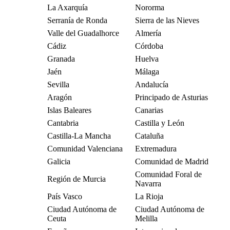
La Axarquía
Nororma
Serranía de Ronda
Sierra de las Nieves
Valle del Guadalhorce
Almería
Cádiz
Córdoba
Granada
Huelva
Jaén
Málaga
Sevilla
Andalucía
Aragón
Principado de Asturias
Islas Baleares
Canarias
Cantabria
Castilla y León
Castilla-La Mancha
Cataluña
Comunidad Valenciana
Extremadura
Galicia
Comunidad de Madrid
Comunidad Foral de
Región de Murcia
Navarra
País Vasco
La Rioja
Ciudad Autónoma de
Ciudad Autónoma de
Ceuta
Melilla