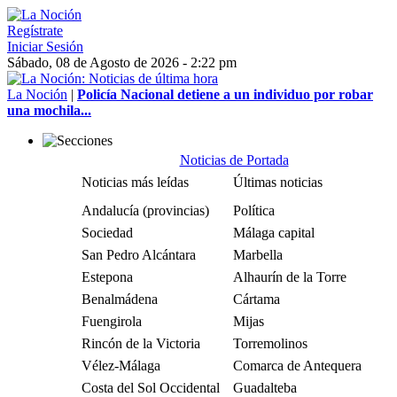
Regístrate
Iniciar Sesión
Sábado, 08 de Agosto de 2026 - 2:22 pm
La Noción
|
Policía Nacional detiene a un individuo por robar
una mochila...
Noticias de Portada
Noticias más leídas
Últimas noticias
Andalucía (provincias)
Política
Sociedad
Málaga capital
San Pedro Alcántara
Marbella
Estepona
Alhaurín de la Torre
Benalmádena
Cártama
Fuengirola
Mijas
Rincón de la Victoria
Torremolinos
Vélez-Málaga
Comarca de Antequera
Costa del Sol Occidental
Guadalteba