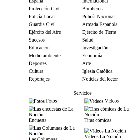
España
Internacional
Protección Civil
Bomberos
Policía Local
Policía Nacional
Guardia Civil
Armada Española
Ejército del Aire
Ejército de Tierra
Sucesos
Salud
Educación
Investigación
Medio ambiente
Economía
Deportes
Arte
Cultura
Iglesia Católica
Reportajes
Noticias del lector
Servicios
Fotos
Vídeos
Encuesta
Tiras cómicas
Vídeos La Noción
Las Columnas