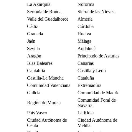
La Axarquía
Nororma
Serranía de Ronda
Sierra de las Nieves
Valle del Guadalhorce
Almería
Cádiz
Córdoba
Granada
Huelva
Jaén
Málaga
Sevilla
Andalucía
Aragón
Principado de Asturias
Islas Baleares
Canarias
Cantabria
Castilla y León
Castilla-La Mancha
Cataluña
Comunidad Valenciana
Extremadura
Galicia
Comunidad de Madrid
Comunidad Foral de
Región de Murcia
Navarra
País Vasco
La Rioja
Ciudad Autónoma de
Ciudad Autónoma de
Ceuta
Melilla