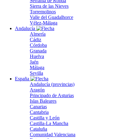
Serranía de Ronda
Sierra de las Nieves
Torremolinos
Valle del Guadalhorce
Vélez-Málaga
Andalucía
Almería
Cádiz
Córdoba
Granada
Huelva
Jaén
Málaga
Sevilla
España
Andalucía (provincias)
Aragón
Principado de Asturias
Islas Baleares
Canarias
Cantabria
Castilla y León
Castilla-La Mancha
Cataluña
Comunidad Valenciana