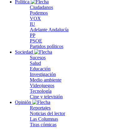
Política
Ciudadanos
Podemos
VOX
IU
Adelante Andalucía
PP
PSOE
Partidos políticos
Sociedad
Sucesos
Salud
Educación
Investigación
Medio ambiente
Videojuegos
Tecnología
Cine y televisión
Opinión
Reportajes
Noticias del lector
Las Columnas
Tiras cómicas