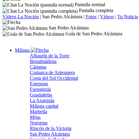
Pantalla normal
Pantalla completa
Vídeos La Noción
|
San Pedro Alcántara
|
Fotos
|
Vídeos
|
Tu Noticia
San Pedro Alcántara
Guía de San Pedro Alcántara
Málaga
Alhaurín de la Torre
Benalmádena
Cártama
Comarca de Antequera
Costa del Sol Occidental
Estepona
Fuengirola
Guadalteba
La Axarquía
Málaga capital
Marbella
Mijas
Nororma
Rincón de la Victoria
San Pedro Alcántara