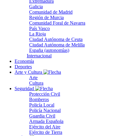
Extremadura
Galicia
Comunidad de Madrid
Región de Murcia
Comunidad Foral de Navarra
País Vasco
La Rioja
Ciudad Autónoma de Ceuta
Ciudad Autónoma de Melilla
España (autonomías)
Internacional
Economía
Deportes
Arte y Cultura
Arte
Cultura
Seguridad
Protección Civil
Bomberos
Policía Local
Policía Nacional
Guardia Civil
Armada Española
Ejército del Aire
Ejército de Tierra