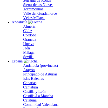
Serranía de Ronda
Sierra de las Nieves
Torremolinos
Valle del Guadalhorce
Vélez-Málaga
Andalucía
Almería
Cádiz
Córdoba
Granada
Huelva
Jaén
Málaga
Sevilla
España
Andalucía (provincias)
Aragón
Principado de Asturias
Islas Baleares
Canarias
Cantabria
Castilla y León
Castilla-La Mancha
Cataluña
Comunidad Valenciana