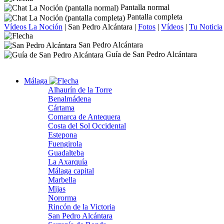
Pantalla normal
Pantalla completa
Vídeos La Noción
|
San Pedro Alcántara
|
Fotos
|
Vídeos
|
Tu Noticia
San Pedro Alcántara
Guía de San Pedro Alcántara
Málaga
Alhaurín de la Torre
Benalmádena
Cártama
Comarca de Antequera
Costa del Sol Occidental
Estepona
Fuengirola
Guadalteba
La Axarquía
Málaga capital
Marbella
Mijas
Nororma
Rincón de la Victoria
San Pedro Alcántara