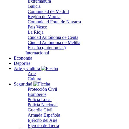
Extremadura
Galicia
Comunidad de Madrid
Región de Murcia
Comunidad Foral de Navarra
País Vasco
La Rioja
Ciudad Autónoma de Ceuta
Ciudad Autónoma de Melilla
España (autonomías)
Internacional
Economía
Deportes
Arte y Cultura
Arte
Cultura
Seguridad
Protección Civil
Bomberos
Policía Local
Policía Nacional
Guardia Civil
Armada Española
Ejército del Aire
Ejército de Tierra