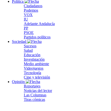
Política
Ciudadanos
Podemos
VOX
IU
Adelante Andalucía
PP
PSOE
Partidos políticos
Sociedad
Sucesos
Salud
Educación
Investigación
Medio ambiente
Videojuegos
Tecnología
Cine y televisión
Opinión
Reportajes
Noticias del lector
Las Columnas
Tiras cómicas