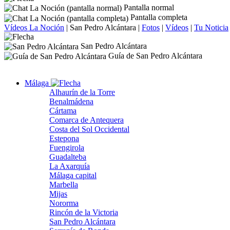
Pantalla normal
Pantalla completa
Vídeos La Noción
|
San Pedro Alcántara
|
Fotos
|
Vídeos
|
Tu Noticia
San Pedro Alcántara
Guía de San Pedro Alcántara
Málaga
Alhaurín de la Torre
Benalmádena
Cártama
Comarca de Antequera
Costa del Sol Occidental
Estepona
Fuengirola
Guadalteba
La Axarquía
Málaga capital
Marbella
Mijas
Nororma
Rincón de la Victoria
San Pedro Alcántara