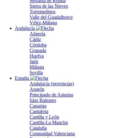
Serranía de Ronda
Sierra de las Nieves
Torremolinos
Valle del Guadalhorce
Vélez-Málaga
Andalucía
Almería
Cádiz
Córdoba
Granada
Huelva
Jaén
Málaga
Sevilla
España
Andalucía (provincias)
Aragón
Principado de Asturias
Islas Baleares
Canarias
Cantabria
Castilla y León
Castilla-La Mancha
Cataluña
Comunidad Valenciana