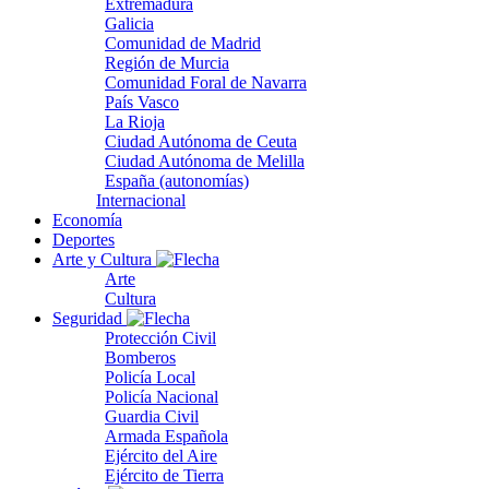
Extremadura
Galicia
Comunidad de Madrid
Región de Murcia
Comunidad Foral de Navarra
País Vasco
La Rioja
Ciudad Autónoma de Ceuta
Ciudad Autónoma de Melilla
España (autonomías)
Internacional
Economía
Deportes
Arte y Cultura
Arte
Cultura
Seguridad
Protección Civil
Bomberos
Policía Local
Policía Nacional
Guardia Civil
Armada Española
Ejército del Aire
Ejército de Tierra