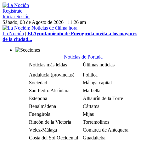
Regístrate
Iniciar Sesión
Sábado, 08 de Agosto de 2026 - 11:26 am
La Noción
|
El Ayuntamiento de Fuengirola invita a los mayores
de la ciudad...
Noticias de Portada
Noticias más leídas
Últimas noticias
Andalucía (provincias)
Política
Sociedad
Málaga capital
San Pedro Alcántara
Marbella
Estepona
Alhaurín de la Torre
Benalmádena
Cártama
Fuengirola
Mijas
Rincón de la Victoria
Torremolinos
Vélez-Málaga
Comarca de Antequera
Costa del Sol Occidental
Guadalteba