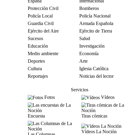
España
Internacional
Protección Civil
Bomberos
Policía Local
Policía Nacional
Guardia Civil
Armada Española
Ejército del Aire
Ejército de Tierra
Sucesos
Salud
Educación
Investigación
Medio ambiente
Economía
Deportes
Arte
Cultura
Iglesia Católica
Reportajes
Noticias del lector
Servicios
Fotos
Vídeos
Encuesta
Tiras cómicas
Vídeos La Noción
Las Columnas