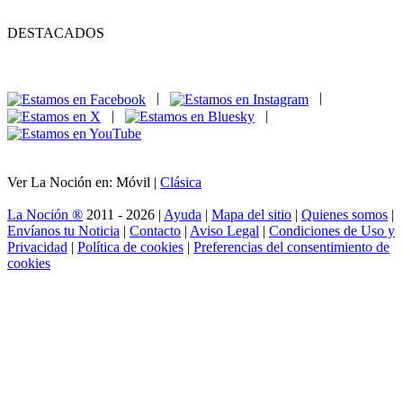
DESTACADOS
|
|
|
|
Ver La Noción en: Móvil |
Clásica
La Noción ®
2011 - 2026 |
Ayuda
|
Mapa del sitio
|
Quienes somos
|
Envíanos tu Noticia
|
Contacto
|
Aviso Legal
|
Condiciones de Uso y
Privacidad
|
Política de cookies
|
Preferencias del consentimiento de
cookies