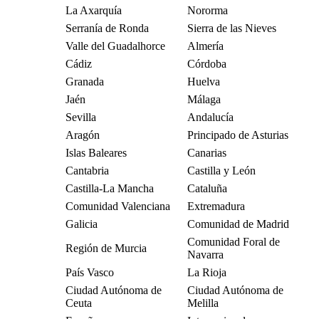
La Axarquía
Nororma
Serranía de Ronda
Sierra de las Nieves
Valle del Guadalhorce
Almería
Cádiz
Córdoba
Granada
Huelva
Jaén
Málaga
Sevilla
Andalucía
Aragón
Principado de Asturias
Islas Baleares
Canarias
Cantabria
Castilla y León
Castilla-La Mancha
Cataluña
Comunidad Valenciana
Extremadura
Galicia
Comunidad de Madrid
Comunidad Foral de
Región de Murcia
Navarra
País Vasco
La Rioja
Ciudad Autónoma de
Ciudad Autónoma de
Ceuta
Melilla